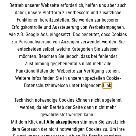
Betrieb unserer Webseite erforderlich, helfen uns aber auch
Informationen
dabei, unsere Plattform zu verbessern und zusätzliche
Funktionen bereitzustellen. Sie werden zur besseren
Erfolgskontrolle und Aussteuerung von Werbekampagnen,
Impressum
wie z.B. Google Ads, eingesetzt. Das bedeutet, dass Cookies
Datenschutz
Die Malteser
zur Personalisierung von Anzeigen verwendet werden. Sie
Kontakt
entscheiden selbst, welche Kategorien Sie zulassen
Barrierefreiheit
möchten. Beachten Sie jedoch, dass bei fehlender
Malteser in Deutschland
Zustimmung gegebenenfalls nicht mehr alle
Funktionalitäten der Webseite zur Verfügung stehen.
Malteserorden
Spendenkonto
Weitere Infos finden Sie in unseren speziellen Cookie-
Sharepoint
Datenschutzhinweisen unter folgendem
Link
.
Empfänger: Malteser Hilfsdienst e.V.
Technisch notwendige Cookies können nicht abgelehnt
Bank: Pax-Bank für Kirche und Caritas eG
So finden Sie uns
werden, da ein Betrieb der Seite dann nicht mehr
IBAN: DE15 3706 0120 1201 2130 17
gewährleistet werden kann.
Mit dem Klick auf
Alle akzeptieren
stimmen Sie zusätzlich
BIC: GENODED1PA7
Streitfeldstr. 1
dem Gebrauch der nicht notwendigen Cookies zu. Um Ihre
Der Malteser Hilfsdienst e.V. ist als eingetragene