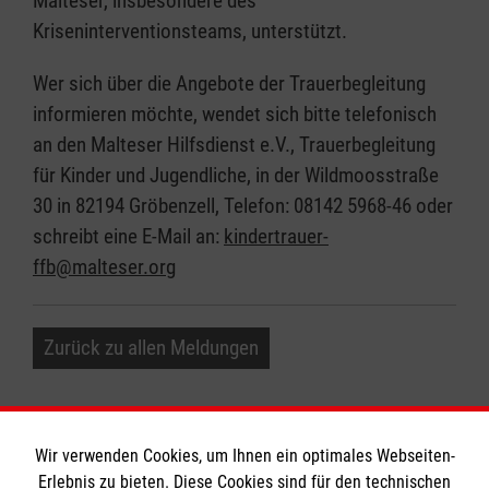
Malteser, insbesondere des
Kriseninterventionsteams, unterstützt.
Wer sich über die Angebote der Trauerbegleitung
informieren möchte, wendet sich bitte telefonisch
an den Malteser Hilfsdienst e.V., Trauerbegleitung
für Kinder und Jugendliche, in der Wildmoosstraße
30 in 82194 Gröbenzell, Telefon: 08142 5968-46 oder
schreibt eine E-Mail an:
kindertrauer-
ffb@malteser.org
Zurück zu allen Meldungen
Wir verwenden Cookies, um Ihnen ein optimales Webseiten-
Erlebnis zu bieten. Diese Cookies sind für den technischen