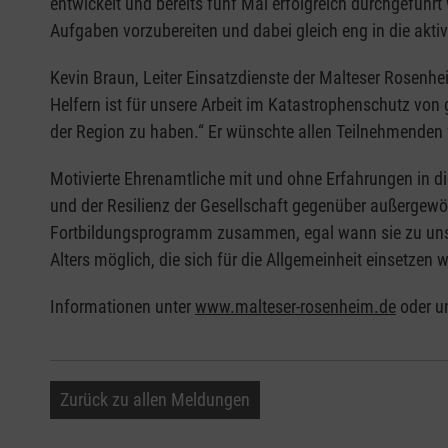
entwickelt und bereits fünf Mal erfolgreich durchgeführt
Aufgaben vorzubereiten und dabei gleich eng in die akti
Kevin Braun, Leiter Einsatzdienste der Malteser Rosenh
Helfern ist für unsere Arbeit im Katastrophenschutz von g
der Region zu haben.“ Er wünschte allen Teilnehmenden v
Motivierte Ehrenamtliche mit und ohne Erfahrungen in d
und der Resilienz der Gesellschaft gegenüber außergewöh
Fortbildungsprogramm zusammen, egal wann sie zu uns 
Alters möglich, die sich für die Allgemeinheit einsetzen w
Informationen unter
www.malteser-rosenheim.de
oder u
Zurück zu allen Meldungen