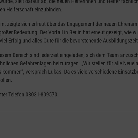
 wurde, zielt darauf ab, die neuen Helferinnen und Helfer fachli
ven Helferschaft einzubinden.
eim, zeigte sich erfreut über das Engagement der neuen Ehrenam
roßer Bedeutung. Der Vorfall in Berlin hat erneut gezeigt, wie wi
iel Erfolg und alles Gute für die bevorstehende Ausbildungszeit
iesem Bereich sind jederzeit eingeladen, sich dem Team anzusc
nlichen Gefahrenlagen beizutragen. „Wir stellen für alle Neuei
kommen“, versprach Lukas. Da es viele verschiedene Einsatzbe
ollen.
nter Telefon 08031-809570.