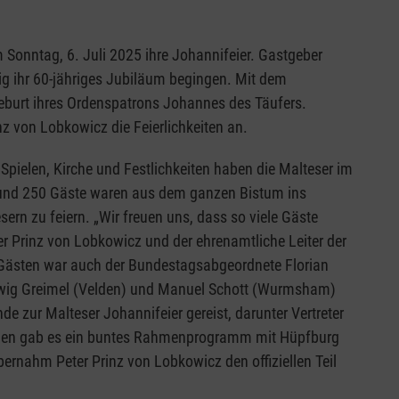
 Sonntag, 6. Juli 2025 ihre Johannifeier. Gastgeber
tig ihr 60-jähriges Jubiläum begingen. Mit dem
Geburt ihres Ordenspatrons Johannes des Täufers.
nz von Lobkowicz die Feierlichkeiten an.
pielen, Kirche und Festlichkeiten haben die Malteser im
 Rund 250 Gäste waren aus dem ganzen Bistum ins
ern zu feiern. „Wir freuen uns, dass so viele Gäste
er Prinz von Lobkowicz und der ehrenamtliche Leiter der
n Gästen war auch der Bundestagsabgeordnete Florian
dwig Greimel (Velden) und Manuel Schott (Wurmsham)
 zur Malteser Johannifeier gereist, darunter Vertreter
ilien gab es ein buntes Rahmenprogramm mit Hüpfburg
bernahm Peter Prinz von Lobkowicz den offiziellen Teil