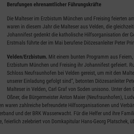
Berufungen ehrenamtlicher Führungskräfte
Die Malteser im Erzbistum München und Freising feierten am
waren in diesem Jahr die Malteser aus Velden, die gleichzei
Johannifest gedenkt die katholische Hilfsorganisation der 
Erstmals führte der im Mai berufene Diözesanleiter Peter Pri
Velden/Erzbistum.
Mit einem bunten Programm aus Feiern, S
Erzbistum München und Freising ihr Johannifest gefeiert.
Schloss Neufraunhofen bei Velden gereist, um mit den Maltes
unserer Einladung gefolgt sind“, betonten Diözesanleiter Pet
Malteser in Velden, Carl Graf von Soden unisono. Unter de
Oßner, die Bürgermeister Anton Maier (Neufraunhofen), Lu
n waren zahlreiche befreundete Hilfsorganisationen und Verbände
verband und der BRK Wasserwacht. Für die Helfer und ihre Fam
, feierlich zelebriert von Domkapitular Hans-Georg Platschek, ü