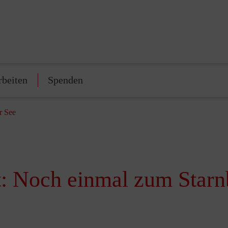
rbeiten
Spenden
r See
t: Noch einmal zum Starn