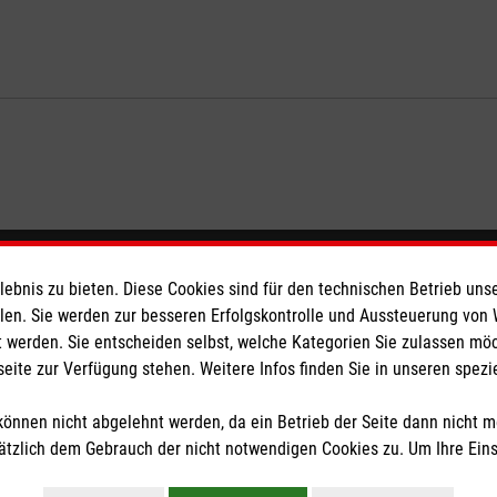
eser
Spendenkonto
bnis zu bieten. Diese Cookies sind für den technischen Betrieb unse
llen. Sie werden zur besseren Erfolgskontrolle und Aussteuerung von
 werden. Sie entscheiden selbst, welche Kategorien Sie zulassen mö
 Deutschland
Empfänger: Malteser Hilfsdienst
seite zur Verfügung stehen. Weitere Infos finden Sie in unseren spe
den
Bank: Pax-Bank für Kirche und
IBAN: DE15 3706 0120 1201 2
önnen nicht abgelehnt werden, da ein Betrieb der Seite dann nicht 
BIC: GENODED1PA7
tzlich dem Gebrauch der nicht notwendigen Cookies zu. Um Ihre Ein
tzige Organisation von der Körperschaft- und Gewerbesteuer befreit.