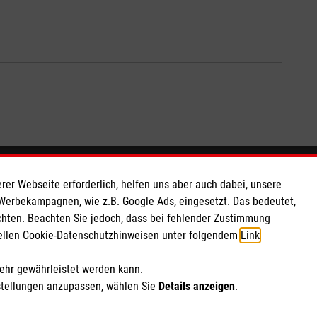
So finden Sie uns
rer Webseite erforderlich, helfen uns aber auch dabei, unsere
 Werbekampagnen, wie z.B. Google Ads, eingesetzt. Das bedeutet,
chten. Beachten Sie jedoch, dass bei fehlender Zustimmung
 e.V.
Streitfeldstr. 1
ziellen Cookie-Datenschutzhinweisen unter folgendem
Link
.
 Caritas eG
81673 München
130 17
Telefon: 089-43608-0
mehr gewährleistet werden kann.
Email:
bistum.muenchen@malteser.org
stellungen anzupassen, wählen Sie
Details anzeigen
.