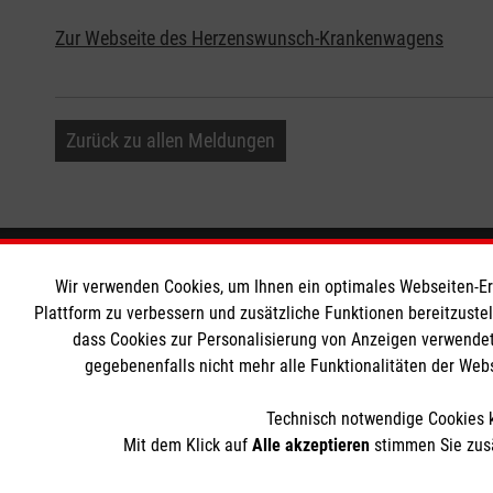
Zur Webseite des Herzenswunsch-Krankenwagens
Zurück zu allen Meldungen
Informationen
Die Malt
Wir verwenden Cookies, um Ihnen ein optimales Webseiten-Erle
Plattform zu verbessern und zusätzliche Funktionen bereitzuste
dass Cookies zur Personalisierung von Anzeigen verwendet
Impressum
Malteser in
gegebenenfalls nicht mehr alle Funktionalitäten der Web
Datenschutz
Malteseror
Kontakt
Sharepoint
Technisch notwendige Cookies k
Barrierefreiheit
Mit dem Klick auf
Alle akzeptieren
stimmen Sie zusä
Der Malteser Hilfsdienst e.V. ist als eingetragene gemeinnü