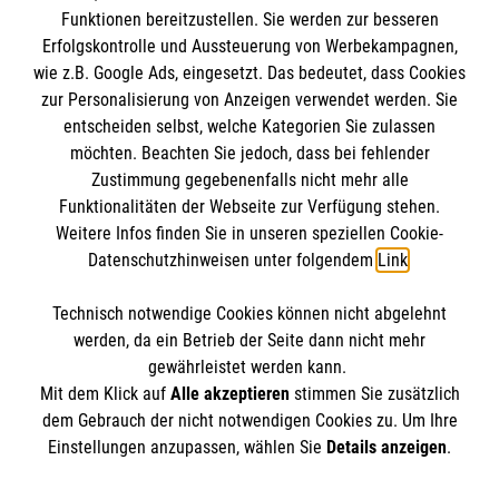
Funktionen bereitzustellen. Sie werden zur besseren
Erfolgskontrolle und Aussteuerung von Werbekampagnen,
Impressum
wie z.B. Google Ads, eingesetzt. Das bedeutet, dass Cookies
Datenschutz
Die Malteser
zur Personalisierung von Anzeigen verwendet werden. Sie
Kontakt
entscheiden selbst, welche Kategorien Sie zulassen
Barrierefreiheit
möchten. Beachten Sie jedoch, dass bei fehlender
Malteser in Deutschland
Zustimmung gegebenenfalls nicht mehr alle
Funktionalitäten der Webseite zur Verfügung stehen.
Malteserorden
Spendenkonto
Weitere Infos finden Sie in unseren speziellen Cookie-
Sharepoint
Datenschutzhinweisen unter folgendem
Link
.
Empfänger: Malteser Hilfsdienst e.V.
Technisch notwendige Cookies können nicht abgelehnt
Bank: Pax-Bank für Kirche und Caritas eG
So finden Sie uns
werden, da ein Betrieb der Seite dann nicht mehr
IBAN: DE15 3706 0120 1201 2130 17
gewährleistet werden kann.
Mit dem Klick auf
Alle akzeptieren
stimmen Sie zusätzlich
BIC: GENODED1PA7
Streitfeldstr. 1
dem Gebrauch der nicht notwendigen Cookies zu. Um Ihre
Der Malteser Hilfsdienst e.V. ist als eingetragene
Einstellungen anzupassen, wählen Sie
Details anzeigen
.
81673 München
gemeinnützige Organisation von der Körperschaft- und
Telefon: 089-43608-0