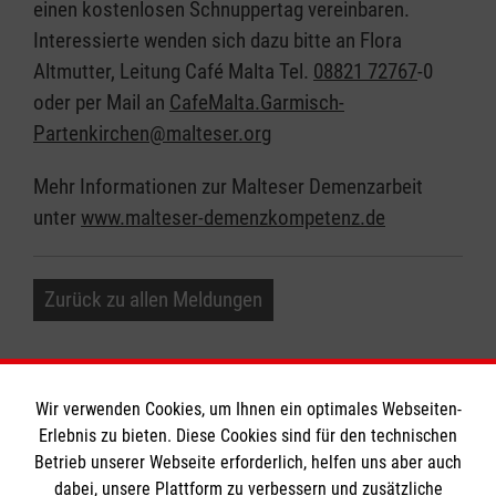
einen kostenlosen Schnuppertag vereinbaren.
Interessierte wenden sich dazu bitte an Flora
Altmutter, Leitung Café Malta Tel.
08821 72767
-0
oder per Mail an
CafeMalta.Garmisch-
Partenkirchen@malteser.org
Mehr Informationen zur Malteser Demenzarbeit
unter
www.malteser-demenzkompetenz.de
Zurück zu allen Meldungen
Wir verwenden Cookies, um Ihnen ein optimales Webseiten-
Erlebnis zu bieten. Diese Cookies sind für den technischen
Betrieb unserer Webseite erforderlich, helfen uns aber auch
Informationen
dabei, unsere Plattform zu verbessern und zusätzliche