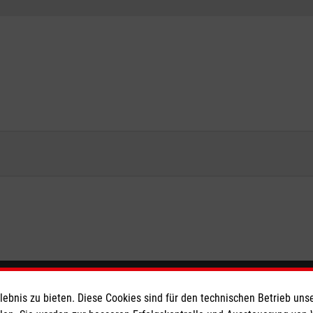
eser
Spendenkonto
bnis zu bieten. Diese Cookies sind für den technischen Betrieb unse