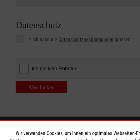
Datenschutz
*
Ich habe die
Datenschutzbestimmungen
gelesen.
Abschicken
Informationen
Die Malt
Wir verwenden Cookies, um Ihnen ein optimales Webseiten-Erle