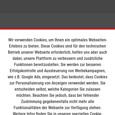
qualifiziertem Personal – auch als
Betriebssanitätern und -sanitäterinnen mit
Die
Deutsche Gesetzliche Unfallversicherung
Urlaubs- und Krankheitsvertretung möglich
BG-Anerkennung
(DGUV) verpflichtet Unternehmen, ab einer
für ein Höchstmaß an Flexibilität
gewissen Zahl von
Umfassender Kundenservice – gemäß
sozialversicherungspflichtigen Beschäftigten
Ihrer spezifischen Bedürfnisse und
Betriebssanitäter zur Verfügung zu stellen.
Anforderungen
Wir verwenden Cookies, um Ihnen ein optimales Webseiten-
Nach § 27 ist mindestens ein Betriebssanitäter
Erlebnis zu bieten. Diese Cookies sind für den technischen
anzustellen, wenn:
Informationen
Betrieb unserer Webseite erforderlich, helfen uns aber auch
dabei, unsere Plattform zu verbessern und zusätzliche
in einer Betriebsstätte mehr als 1500
Funktionen bereitzustellen. Sie werden zur besseren
Versicherte nach$ § 2 Absatz 1 Nummer 1
Erfolgskontrolle und Aussteuerung von Werbekampagnen,
A-Z
Sozialgesetzbuch Siebtes Buch (SGB VII)
wie z.B. Google Ads, eingesetzt. Das bedeutet, dass Cookies
Presse
Die Malteser
zur Personalisierung von Anzeigen verwendet werden. Sie
anwesend sind,
Impressum
entscheiden selbst, welche Kategorien Sie zulassen
in einer Betriebsstätte 1500 oder weniger,
Datenschutz
möchten. Beachten Sie jedoch, dass bei fehlender
aber mehr als 250 Versicherte nach §
Malteser im Erzbistum Bamberg
Zustimmung gegebenenfalls nicht mehr alle
Barrierefreiheit
2 Absatz 1 Nummer 1 SGB VII anwesend
Malteser in Deutschland
Funktionalitäten der Webseite zur Verfügung stehen.
Spendenkonto
Kontakt
sind und Art, Schwere und Zahl der Unfälle
Weitere Infos finden Sie in unseren speziellen Cookie-