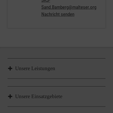
SKS-
Sand.Bamberg@malteser.org
Nachricht senden
Unsere Leistungen
Beratung & Betreuung zur Vorbereitung
eines Betriebssanitätsdienstes gem.
Unsere Einsatzgebiete
DGUV 304
Medizinisch-organisatorische Expertise