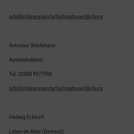
info[dot]drensteinfurt[at]malteser[dot]org
Antonius Stückmann
Auslandsdienst
Tel. 02508 9977998
info[dot]drensteinfurt[at]malteser[dot]org
Hedwig Eckhoff
Leben im Alter (Demenz)