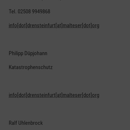
Tel. 02508 9949868
info[dot]drensteinfurt[at]malteser[dot]org
Philipp Düpjohann
Katastrophenschutz
info[dot]drensteinfurt[at]malteser[dot]org
Ralf Uhlenbrock