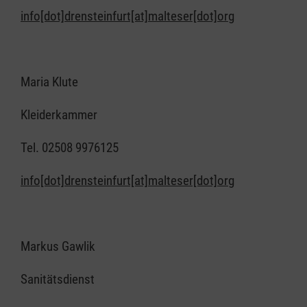
info[dot]drensteinfurt[at]malteser[dot]org
Maria Klute
Kleiderkammer
Tel. 02508 9976125
info[dot]drensteinfurt[at]malteser[dot]org
Markus Gawlik
Sanitätsdienst