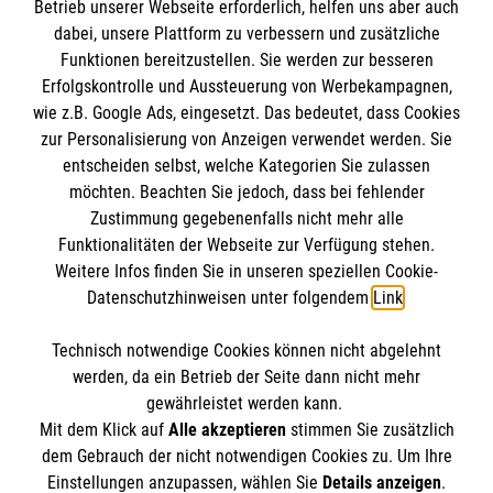
Betrieb unserer Webseite erforderlich, helfen uns aber auch
Informationen
dabei, unsere Plattform zu verbessern und zusätzliche
Funktionen bereitzustellen. Sie werden zur besseren
Erfolgskontrolle und Aussteuerung von Werbekampagnen,
Impressum
wie z.B. Google Ads, eingesetzt. Das bedeutet, dass Cookies
Datenschutz
Die Malteser
zur Personalisierung von Anzeigen verwendet werden. Sie
Barrierefreiheit
entscheiden selbst, welche Kategorien Sie zulassen
Kontakt
möchten. Beachten Sie jedoch, dass bei fehlender
Malteser in Deutschland
Zustimmung gegebenenfalls nicht mehr alle
Funktionalitäten der Webseite zur Verfügung stehen.
Malteserorden
Spendenkonto
Weitere Infos finden Sie in unseren speziellen Cookie-
Sharepoint
Datenschutzhinweisen unter folgendem
Link
.
Empfänger: Malteser Hilfsdienst e.V.
Technisch notwendige Cookies können nicht abgelehnt
Pax-Bank für Kirche und Caritas eG
So finden Sie uns
werden, da ein Betrieb der Seite dann nicht mehr
IBAN: DE47 3706 0193 4001 1550 89
gewährleistet werden kann.
Mit dem Klick auf
Alle akzeptieren
stimmen Sie zusätzlich
BIC: GENODED1PAX
Baustraße 3
dem Gebrauch der nicht notwendigen Cookies zu. Um Ihre
Der Malteser Hilfsdienst e.V. ist als eingetragene
Einstellungen anzupassen, wählen Sie
Details anzeigen
.
64372 Ober-Ramstadt