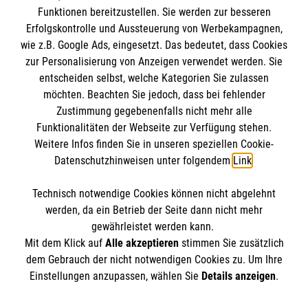
Funktionen bereitzustellen. Sie werden zur besseren
Erfolgskontrolle und Aussteuerung von Werbekampagnen,
Impressum
wie z.B. Google Ads, eingesetzt. Das bedeutet, dass Cookies
Datenschutz
Die Malteser
zur Personalisierung von Anzeigen verwendet werden. Sie
Barrierefreiheit
entscheiden selbst, welche Kategorien Sie zulassen
Kontakt
möchten. Beachten Sie jedoch, dass bei fehlender
Malteser in Deutschland
Zustimmung gegebenenfalls nicht mehr alle
Malteserorden
Funktionalitäten der Webseite zur Verfügung stehen.
Spendenkonto
Weitere Infos finden Sie in unseren speziellen Cookie-
Sharepoint
Datenschutzhinweisen unter folgendem
Link
.
Empfänger: Malteser Hilfsdienst e.V.
Technisch notwendige Cookies können nicht abgelehnt
Pax-Bank für Kirche und Caritas eG
So finden Sie uns
werden, da ein Betrieb der Seite dann nicht mehr
IBAN: DE47 3706 0193 4001 1550 89
gewährleistet werden kann.
Mit dem Klick auf
Alle akzeptieren
stimmen Sie zusätzlich
BIC: GENODED1PAX
Baustraße 3
dem Gebrauch der nicht notwendigen Cookies zu. Um Ihre
Der Malteser Hilfsdienst e.V. ist als eingetragene
Einstellungen anzupassen, wählen Sie
Details anzeigen
.
64372 Ober-Ramstadt
gemeinnützige Organisation von der Körperschaft- und