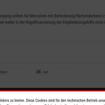
ersorgung sollten für Menschen mit Behinderung flächendecken
ber weder in der Regelfinanzierung der Eingliederungshilfe noch i
teilen
mail
eser
Spendenkonto
bnis zu bieten. Diese Cookies sind für den technischen Betrieb unse