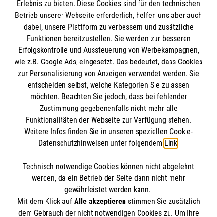
Erlebnis zu bieten. Diese Cookies sind für den technischen
Informationen
Betrieb unserer Webseite erforderlich, helfen uns aber auch
dabei, unsere Plattform zu verbessern und zusätzliche
Funktionen bereitzustellen. Sie werden zur besseren
Erfolgskontrolle und Aussteuerung von Werbekampagnen,
Impressum
wie z.B. Google Ads, eingesetzt. Das bedeutet, dass Cookies
Datenschutz
Die Malteser
zur Personalisierung von Anzeigen verwendet werden. Sie
Barrierefreiheit
entscheiden selbst, welche Kategorien Sie zulassen
Kontakt
möchten. Beachten Sie jedoch, dass bei fehlender
Malteser in Deutschland
Zustimmung gegebenenfalls nicht mehr alle
Malteserorden
Funktionalitäten der Webseite zur Verfügung stehen.
Spendenkonto
Weitere Infos finden Sie in unseren speziellen Cookie-
Sharepoint
Datenschutzhinweisen unter folgendem
Link
.
Malteser Hilfsdienst e.V.
Technisch notwendige Cookies können nicht abgelehnt
Pax-Bank für Kirche und Caritas eG
So finden Sie uns
werden, da ein Betrieb der Seite dann nicht mehr
IBAN: DE22 3706 0193 4001 1550 54
gewährleistet werden kann.
Mit dem Klick auf
Alle akzeptieren
stimmen Sie zusätzlich
BIC / S.W.I.F.T: GENODED1PAX
Langgasse 16–20
dem Gebrauch der nicht notwendigen Cookies zu. Um Ihre