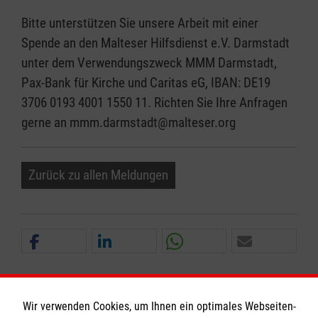
Bitte unterstützen Sie unsere Arbeit mit einer
Spende an den Malteser Hilfsdienst e.V. Darmstadt
unter dem Verwendungszweck MMM Darmstadt,
Pax-Bank für Kirche und Caritas eG, IBAN: DE19
3706 0193 4001 1550 11. Richten Sie Ihre Anfragen
gerne an mmm.darmstadt@malteser.org
Zurück zu allen Meldungen
Wir verwenden Cookies, um Ihnen ein optimales Webseiten-