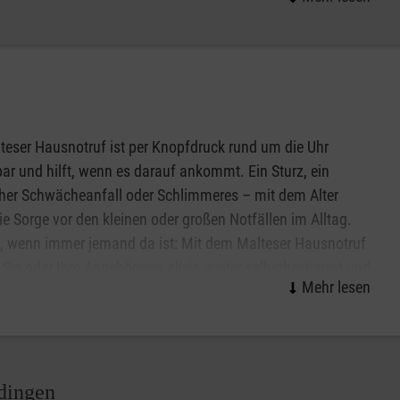
artikel.
.
en möchten, nehmen Sie Kontakt mit uns auf.
f ganz praktische Art das selbständige Leben im eigenen
teser Hausnotruf ist per Knopfdruck rund um die Uhr
in am gesellschaftlichen Leben teilnehmen.
bar und hilft, wenn es darauf ankommt. Ein Sturz, ein
cher Schwächeanfall oder Schlimmeres – mit dem Alter
die Sorge vor den kleinen oder großen Notfällen im Alltag.
, wenn immer jemand da ist: Mit dem Malteser Hausnotruf
Sie oder Ihre Angehörigen allein weiter selbstbestimmt und
wert zu Hause in Viernheim leben. Das kleine, handliche
kann wie eine Armbanduhr am Handgelenk getragen werden
n und erhalten weitere Informationen zum Malteser
üdingen