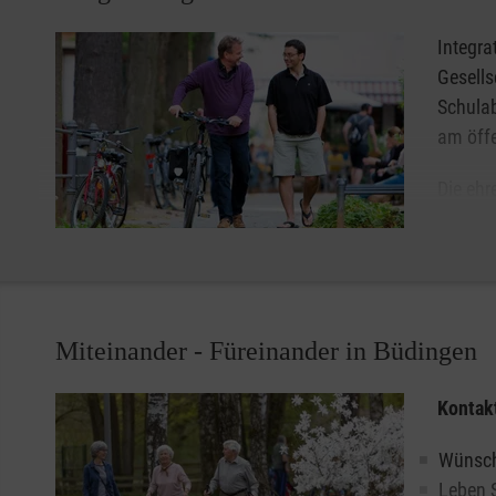
Hausnotruf in Büdingen.
Integra
Gesells
Schula
am öffe
Die ehr
unterst
selbstb
der Schule und auf dem Arbeitsmarkt ihre Chancen zu nu
teilzunehmen.
Miteinander - Füreinander in Büdingen
Egal ob Menschen aus Syrien, Afghanistan oder der Ukra
herzlich willkommen. Unser Ziel ist es eine Begegnung a
Kontak
Menschen in Büdingen zu ermöglichen. Die Ehrenamtliche
und bei ihrer Tätigkeit fachlich begleitet.
Wünsch
Leben S