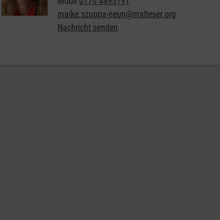
Mobil
0170 4495191
maike.szuppa-neun@malteser.org
Nachricht senden
Weitere Informationen zu Miteinander - Füreinander