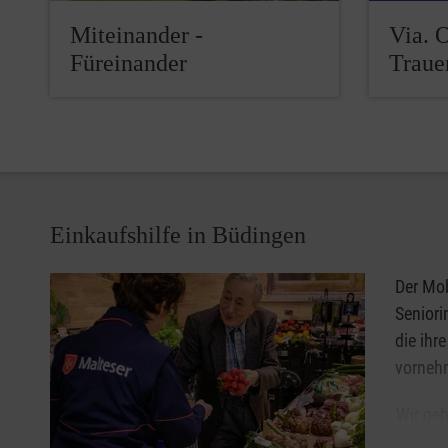
Miteinander -
Via. 
Füreinander
Traue
Einkaufshilfe in Büdingen
Der Mob
Senior
die ihr
vorneh
Wir geh
Kaufen 