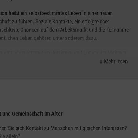
tion heißt ein selbstbestimmtes Leben in einer neuen
chaft zu führen. Soziale Kontakte, ein erfolgreicher
bschluss, Chancen auf dem Arbeitsmarkt und die Teilnahme
ntlichen Leben gehören unter anderem dazu.
enamtlichen Integrationslotsinnen und Lotsen der Malteser
ützen geflüchtete Menschen darin, wieder ein
estimmtes Leben zu führen, ihre Potenziale zu erkennen, in
tzen und am gesellschaftlichen Leben vor Ort
ine stammen – jeder und jede ist bei unseren Angeboten
uf Augenhöhe und gesellschaftliche Teilhabe geflüchteter
t und Gemeinschaft im Alter
n werden bei uns gezielt auf diese Aufgabe vorbereitet
en Sie sich Kontakt zu Menschen mit gleichen Interessen?
ie allein?