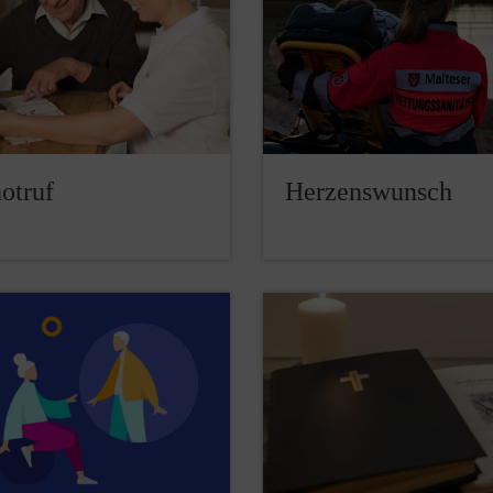
otruf
Herzenswunsch