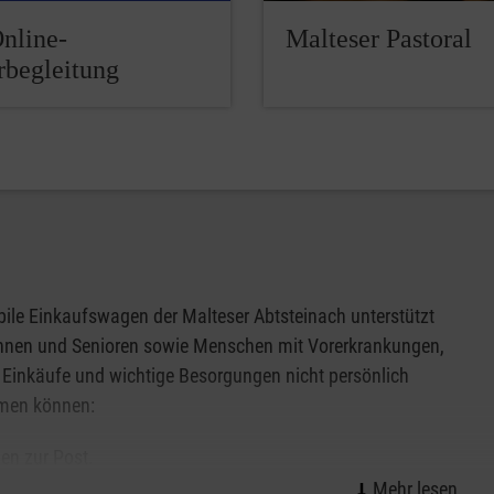
Online-
Malteser Pastoral
rbegleitung
ile Einkaufswagen der Malteser Abtsteinach unterstützt
innen und Senioren sowie Menschen mit Vorerkrankungen,
e Einkäufe und wichtige Besorgungen nicht persönlich
men können:
en zur Post.
Produkte des täglichen Bedarfs: Lebensmittel, Tiernahrung,