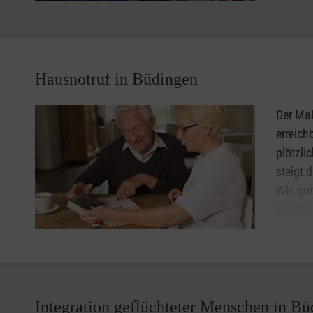
Hygiene
Die Einkäufe werden kostenfrei nach Hause geliefert
Wenn Sie unser kostenfreies Angebot in Anspruch nehm
Hausnotruf in Büdingen
Der Mobile Einkaufswagen ermöglicht oder erleichtert au
Der Mal
Zuhause und lässt die Seniorinnen und Senioren weiterh
erreich
plötzli
steigt 
Wie gut
können 
unbesch
Gerät 
oder auf Wunsch auch als Halskette.
Lassen Sie sich unter
0800 9966001
gebührenfrei berate
Integration geflüchteter Menschen in B