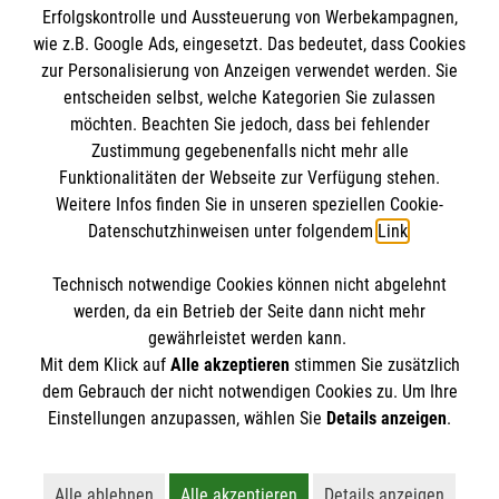
Erfolgskontrolle und Aussteuerung von Werbekampagnen,
Impressum
wie z.B. Google Ads, eingesetzt. Das bedeutet, dass Cookies
Datenschutz
Die Malteser
zur Personalisierung von Anzeigen verwendet werden. Sie
Barrierefreiheit
entscheiden selbst, welche Kategorien Sie zulassen
Kontakt
möchten. Beachten Sie jedoch, dass bei fehlender
Malteser in Deutschland
Zustimmung gegebenenfalls nicht mehr alle
Funktionalitäten der Webseite zur Verfügung stehen.
Malteserorden
Spendenkonto
Weitere Infos finden Sie in unseren speziellen Cookie-
Sharepoint
Datenschutzhinweisen unter folgendem
Link
.
Malteser Hilfsdienst e.V.
Technisch notwendige Cookies können nicht abgelehnt
Pax-Bank für Kirche und Caritas eG
So finden Sie uns
werden, da ein Betrieb der Seite dann nicht mehr
IBAN: DE44 3706 0193 4001 1551 43
gewährleistet werden kann.
Mit dem Klick auf
Alle akzeptieren
stimmen Sie zusätzlich
BIC / S.W.I.F.T: GENODED1PAX
Vorstadt 19
dem Gebrauch der nicht notwendigen Cookies zu. Um Ihre
Der Malteser Hilfsdienst e.V. ist als eingetragene
Einstellungen anzupassen, wählen Sie
Details anzeigen
.
63654 Büdingen
gemeinnützige Organisation von der Körperschaft- und
E-Mail:
malteser-buedingen@malteser.org
Gewerbesteuer befreit.
Alle ablehnen
Alle akzeptieren
Details anzeigen