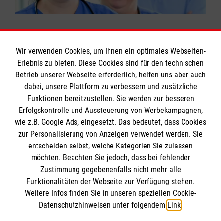
Krankenpflege nach § 132a Absatz 2 SGB
praxiserfahrene Dozenten um Rat gefragt
in der stationären Pflege wird überwiegend als
Jetzt Kurs buchen: Erste-Hilfe in
V in Hessen vom 01.05.2006, gültig ab
werden.
verbesserungsbedürftig angesehen.
Bildungseinrichtungen
01.01.2007
Mit
unserer jahrzehntelangen Erfahrung in der
Landesvertrag NRW Häusliche Pflege, § 17
Wir verwenden Cookies, um Ihnen ein optimales Webseiten-
Pflege-Kurs buchen
Qualifizierung von Pflegehilfskräften
bieten
Erlebnis zu bieten. Diese Cookies sind für den technischen
"Berechtigung zur Abgabe der Leistungen"
Betrieb unserer Webseite erforderlich, helfen uns aber auch
Informationen
wir Ihnen hier die auf diese Anforderungen
- Einsatz von sonstigen geeigneten
dabei, unsere Plattform zu verbessern und zusätzliche
zugeschnittenen Ausbildungen.
Personen (=Pflegehilfskräfte)
Funktionen bereitzustellen. Sie werden zur besseren
Erfolgskontrolle und Aussteuerung von Werbekampagnen,
Impressum
Kursdauer:
Pflege-Kurs buchen
wie z.B. Google Ads, eingesetzt. Das bedeutet, dass Cookies
Datenschutz
Je nach Vorgabe des Bundeslandes, bitte
Die Malteser
zur Personalisierung von Anzeigen verwendet werden. Sie
Kontakt
wenden Sie sich an die Malteser Dienststelle
entscheiden selbst, welche Kategorien Sie zulassen
vor Ort.
Barrierefreiheit
möchten. Beachten Sie jedoch, dass bei fehlender
Malteser in Deutschland
Zustimmung gegebenenfalls nicht mehr alle
Funktionalitäten der Webseite zur Verfügung stehen.
Malteserorden
Spendenkonto
Pflege-Kurs buchen
Weitere Infos finden Sie in unseren speziellen Cookie-
Sharepoint
Datenschutzhinweisen unter folgendem
Link
.
Empfänger: Malteser Hilfsdienst e.V.