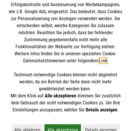
Erfolgskontrolle und Aussteuerung von Werbekampagnen,
Impressum
wie z.B. Google Ads, eingesetzt. Das bedeutet, dass Cookies
Datenschutz
Die Malteser
zur Personalisierung von Anzeigen verwendet werden. Sie
Kontakt
entscheiden selbst, welche Kategorien Sie zulassen
Barrierefreiheit
möchten. Beachten Sie jedoch, dass bei fehlender
Malteser in Deutschland
Zustimmung gegebenenfalls nicht mehr alle
Funktionalitäten der Webseite zur Verfügung stehen.
Malteserorden
Spendenkonto
Weitere Infos finden Sie in unseren speziellen Cookie-
Sharepoint
Datenschutzhinweisen unter folgendem
Link
.
Empfänger: Malteser Hilfsdienst e.V.
Technisch notwendige Cookies können nicht abgelehnt
IBAN: DE04370601201201223012
So finden Sie uns
werden, da ein Betrieb der Seite dann nicht mehr
BIC: GENODED1PA7
gewährleistet werden kann.
Mit dem Klick auf
Alle akzeptieren
stimmen Sie zusätzlich
Weißenburger Str. 21
dem Gebrauch der nicht notwendigen Cookies zu. Um Ihre
Der Malteser Hilfsdienst e.V. ist als eingetragene
Einstellungen anzupassen, wählen Sie
Details anzeigen
.
27570 Bremerhaven
gemeinnützige Organisation von der Körperschaft- und
Telefon: 0471 - 4836957
Gewerbesteuer befreit.
Alle ablehnen
Alle akzeptieren
Details anzeigen