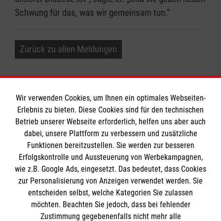
Schwung für das, was wir gemeinsam tun.“
Zurück zu allen Meldungen
Wir verwenden Cookies, um Ihnen ein optimales Webseiten-
Erlebnis zu bieten. Diese Cookies sind für den technischen
Informationen
Betrieb unserer Webseite erforderlich, helfen uns aber auch
dabei, unsere Plattform zu verbessern und zusätzliche
Funktionen bereitzustellen. Sie werden zur besseren
Erfolgskontrolle und Aussteuerung von Werbekampagnen,
Impressum
wie z.B. Google Ads, eingesetzt. Das bedeutet, dass Cookies
Datenschutz
Die Malteser
zur Personalisierung von Anzeigen verwendet werden. Sie
Kontakt
entscheiden selbst, welche Kategorien Sie zulassen
Barrierefreiheit
möchten. Beachten Sie jedoch, dass bei fehlender
Malteser in Deutschland
Zustimmung gegebenenfalls nicht mehr alle