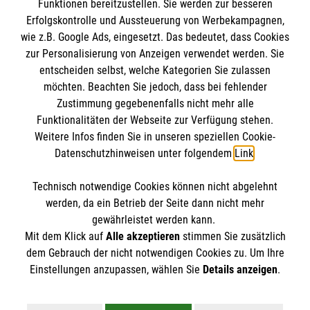
Funktionen bereitzustellen. Sie werden zur besseren
Erfolgskontrolle und Aussteuerung von Werbekampagnen,
Impressum
wie z.B. Google Ads, eingesetzt. Das bedeutet, dass Cookies
Datenschutz
Die Malteser
zur Personalisierung von Anzeigen verwendet werden. Sie
Barrierefreiheit
entscheiden selbst, welche Kategorien Sie zulassen
Kontakt
möchten. Beachten Sie jedoch, dass bei fehlender
Malteser in Deutschland
Zustimmung gegebenenfalls nicht mehr alle
Medizinproduktesicherheit
Malteserorden
Funktionalitäten der Webseite zur Verfügung stehen.
Spendenkonto
Weitere Infos finden Sie in unseren speziellen Cookie-
Malteser Jugend
Datenschutzhinweisen unter folgendem
Link
.
Malteser International
Empfänger: Malteser Hilfsdienst e.V.
Sharepoint
Technisch notwendige Cookies können nicht abgelehnt
Bistum Limburg
So finden Sie uns
werden, da ein Betrieb der Seite dann nicht mehr
Bank: Pax-Bank
gewährleistet werden kann.
Mit dem Klick auf
Alle akzeptieren
stimmen Sie zusätzlich
IBAN: DE67 3706 0120 1201 2110 14
Diözesangeschäftsstelle Limburg
dem Gebrauch der nicht notwendigen Cookies zu. Um Ihre
BIC: GENODED1PA7
Der Malteser Hilfsdienst e.V. ist als eingetragene
Einstellungen anzupassen, wählen Sie
Details anzeigen
.
Siemensstraße 7
gemeinnützige Organisation von der Körperschaft- und
65549 Limburg
Gewerbesteuer befreit.