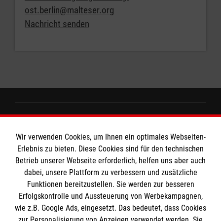
ost.berlin@malteser.org
Nachricht senden
Informationen
Wir verwenden Cookies, um Ihnen ein optimales Webseiten-
Erlebnis zu bieten. Diese Cookies sind für den technischen
Kontakt
Betrieb unserer Webseite erforderlich, helfen uns aber auch
dabei, unsere Plattform zu verbessern und zusätzliche
Impressum
Die Malteser
Funktionen bereitzustellen. Sie werden zur besseren
Datenschutz
Erfolgskontrolle und Aussteuerung von Werbekampagnen,
Barrierefreiheit
wie z.B. Google Ads, eingesetzt. Das bedeutet, dass Cookies
Malteser in Deutschland
zur Personalisierung von Anzeigen verwendet werden. Sie