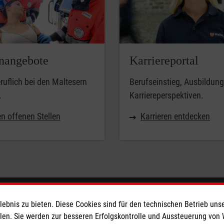
enangebote
Karriereportal
uflich bei den Maltesern
Berufseinstieg, Ausbildun
.
Karriereperspektiven.
n offenen Stellen
Karrieren entdecken
eser
Spendenkonto
bnis zu bieten. Diese Cookies sind für den technischen Betrieb unse
llen. Sie werden zur besseren Erfolgskontrolle und Aussteuerung von