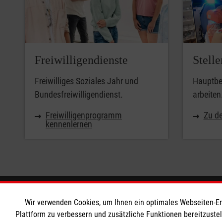
Freiwilligendienste
Stell
Freiwilliges Soziales Jahr und
Hauptber
Bundesfreiwilligendienst.
arbeiten
Freiwilligenprogramm
Zu de
kennenlernen
Informationen
Die Malt
Wir verwenden Cookies, um Ihnen ein optimales Webseiten-Erle
Plattform zu verbessern und zusätzliche Funktionen bereitzuste