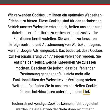
Wir verwenden Cookies, um Ihnen ein optimales Webseiten-
Erlebnis zu bieten. Diese Cookies sind für den technischen
Informationen
Betrieb unserer Webseite erforderlich, helfen uns aber auch
dabei, unsere Plattform zu verbessern und zusätzliche
Funktionen bereitzustellen. Sie werden zur besseren
Erfolgskontrolle und Aussteuerung von Werbekampagnen,
Impressum
wie z.B. Google Ads, eingesetzt. Das bedeutet, dass Cookies
Datenschutz
Die Malteser
zur Personalisierung von Anzeigen verwendet werden. Sie
Barrierefreiheit
entscheiden selbst, welche Kategorien Sie zulassen
Kontakt
möchten. Beachten Sie jedoch, dass bei fehlender
Malteser in Deutschland
Zustimmung gegebenenfalls nicht mehr alle
Malteserorden
Funktionalitäten der Webseite zur Verfügung stehen.
Spendenkonto
Weitere Infos finden Sie in unseren speziellen Cookie-
Sharepoint
Datenschutzhinweisen unter folgendem
Link
.
Empfänger: Malteser Hilfsdienst e.V.
Technisch notwendige Cookies können nicht abgelehnt
Bank: Pax-Bank für Kirche und Caritas eG
So finden Sie uns
werden, da ein Betrieb der Seite dann nicht mehr