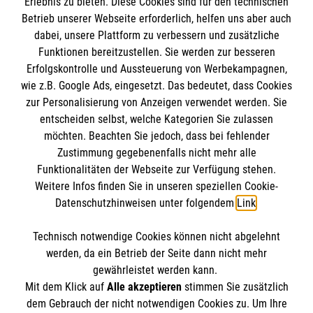
Erlebnis zu bieten. Diese Cookies sind für den technischen
Informationen
Betrieb unserer Webseite erforderlich, helfen uns aber auch
dabei, unsere Plattform zu verbessern und zusätzliche
Funktionen bereitzustellen. Sie werden zur besseren
Erfolgskontrolle und Aussteuerung von Werbekampagnen,
Impressum
wie z.B. Google Ads, eingesetzt. Das bedeutet, dass Cookies
Datenschutz
Die Malteser
zur Personalisierung von Anzeigen verwendet werden. Sie
Barrierefreiheit
entscheiden selbst, welche Kategorien Sie zulassen
Kontakt
möchten. Beachten Sie jedoch, dass bei fehlender
Malteser in Deutschland
Zustimmung gegebenenfalls nicht mehr alle
Malteserorden
Funktionalitäten der Webseite zur Verfügung stehen.
Spendenkonto
Weitere Infos finden Sie in unseren speziellen Cookie-
Sharepoint
Datenschutzhinweisen unter folgendem
Link
.
Malteser Hilfsdienst e.V.
Technisch notwendige Cookies können nicht abgelehnt
Pax-Bank für Kirche und Caritas eG
So finden Sie uns
werden, da ein Betrieb der Seite dann nicht mehr
IBAN: DE66 3706 0193 4001 1550 38
gewährleistet werden kann.
Mit dem Klick auf
Alle akzeptieren
stimmen Sie zusätzlich
BIC / S.W.I.F.T: GENODED1PAX
Vogelsbergstraße 46
dem Gebrauch der nicht notwendigen Cookies zu. Um Ihre