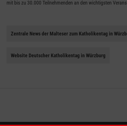
mit bis zu 30.000 Teilnehmenden an den wichtigsten Veran
Zentrale News der Malteser zum Katholikentag in Würzb
Website Deutscher Katholikentag in Würzburg