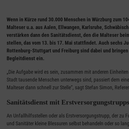
Wenn in Kürze rund 30.000 Menschen in Würzburg zum 104
Malteser u.a. aus Aalen, Ellwangen, Karlsruhe, Schwäbis
verstärken dann den Sanitätsdienst, den die Malteser bei
stellen, das vom 13. bis 17. Mai stattfindet. Auch sechs 
Rottenburg-Stuttgart und Freiburg sind dabei und bringen
Begleitdienst ein.
„Die Aufgabe wird es sein, zusammen mit anderen Einheiten f
Stadt tausende Menschen unterwegs sind, passiert dem einen
Malteser dann schnell zur Stelle“, sagt Stefan Simon, Refere
Sanitätsdienst mit Erstversorgungstrupps
An Unfallhilfsstellen oder als Erstversorgungstrupp, der zu F
und Sanitäter kleine Blessuren selbst behandeln oder so lange