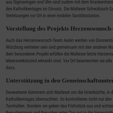
aus Sigmaringen und Ulm sind zudem mit dem Krankentrans
des Katholikentages im Einsatz. Die Malteser Schwäbisch 
Verletzungen vor Ort in einer mobilen Sanitätsstation.
Vorstellung des Projekts Herzenswuns
Auch das Herzenswunsch-Team Aalen werden von Donnerstag
Würzburg vertreten sein und gemeinsam mit den anderen Mal
dem besonderen Projekt erfüllen die Malteser letzte Herzen
lebensverkürzend erkrankt sind. Vor Ort beantworten sie al
dazu.
Unterstützung in den Gemeinschaftsunte
Desweiteren kümmern sich Malteser um die Unterkünfte, in
Katholikentages übernachten. So kontrollieren nicht nur d
Turnhallen. Sondern sie geben das Frühstück aus und achten
Besucherinnen und Besucher jeden Tag gut in die Veranstal