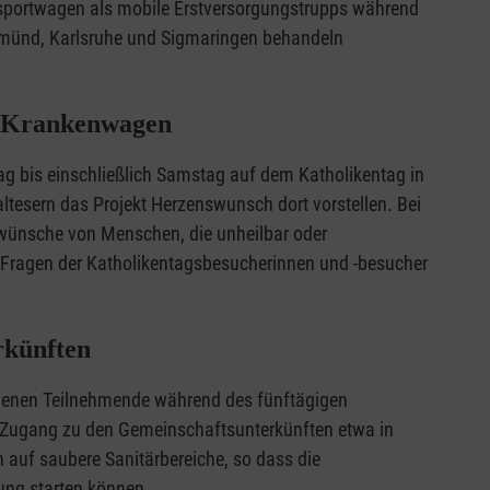
portwagen als mobile Erstversorgungstrupps während
Gmünd, Karlsruhe und Sigmaringen behandeln
ch-Krankenwagen
 bis einschließlich Samstag auf dem Katholikentag in
tesern das Projekt Herzenswunsch dort vorstellen. Bei
swünsche von Menschen, die unheilbar oder
le Fragen der Katholikentagsbesucherinnen und -besucher
rkünften
 denen Teilnehmende während des fünftägigen
en Zugang zu den Gemeinschaftsunterkünften etwa in
 auf saubere Sanitärbereiche, so dass die
tung starten können.