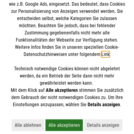
wie z.B. Google Ads, eingesetzt. Das bedeutet, dass Cookies
Datenschutz
Die Malteser
zur Personalisierung von Anzeigen verwendet werden. Sie
Kontakt
entscheiden selbst, welche Kategorien Sie zulassen
Barrierefreiheit
möchten. Beachten Sie jedoch, dass bei fehlender
Malteser in Deutschland
Zustimmung gegebenenfalls nicht mehr alle
Malteserorden
Funktionalitäten der Webseite zur Verfügung stehen.
Spendenkonto
Weitere Infos finden Sie in unseren speziellen Cookie-
Sharepoint
Datenschutzhinweisen unter folgendem
Link
.
Empfänger: Malteser Hilfsdienst e.V.
Technisch notwendige Cookies können nicht abgelehnt
Bank: Pax-Bank für Kirche und Caritas eG
So finden Sie uns
werden, da ein Betrieb der Seite dann nicht mehr
IBAN: DE15 3706 0120 1201 2130 17
gewährleistet werden kann.
Mit dem Klick auf
Alle akzeptieren
stimmen Sie zusätzlich
BIC: GENODED1PA7
Streitfeldstr. 1
dem Gebrauch der nicht notwendigen Cookies zu. Um Ihre
Der Malteser Hilfsdienst e.V. ist als eingetragene
Einstellungen anzupassen, wählen Sie
Details anzeigen
.
81673 München
gemeinnützige Organisation von der Körperschaft- und
Telefon: 089-43608-0
Gewerbesteuer befreit.
Email:
bistum.muenchen@malteser.org
Alle ablehnen
Alle akzeptieren
Details anzeigen
Lehnt alle nicht-essentiellen Cookies ab
Akzeptiert alle Cookies einschließl
Öffnet detaillie