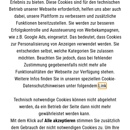
malteser-hessen.de
Erlebnis zu bieten. Diese Cookies sind für den technischen
Betrieb unserer Webseite erforderlich, helfen uns aber auch
malteser-rlp.de
dabei, unsere Plattform zu verbessern und zusätzliche
malteser-saarland.de
Funktionen bereitzustellen. Sie werden zur besseren
Erfolgskontrolle und Aussteuerung von Werbekampagnen,
Malteser.de
wie z.B. Google Ads, eingesetzt. Das bedeutet, dass Cookies
aware: Infos, Tipps und Geschichten rund
zur Personalisierung von Anzeigen verwendet werden. Sie
ums Ehrenamt
entscheiden selbst, welche Kategorien Sie zulassen
möchten. Beachten Sie jedoch, dass bei fehlender
dabei: Magazin für ein erfülltes Leben im
Zustimmung gegebenenfalls nicht mehr alle
Alter
Funktionalitäten der Webseite zur Verfügung stehen.
Weitere Infos finden Sie in unseren speziellen Cookie-
Datenschutzhinweisen unter folgendem
Link
.
Technisch notwendige Cookies können nicht abgelehnt
Kontakt
Themenübersicht
werden, da ein Betrieb der Seite dann nicht mehr
gewährleistet werden kann.
Archiv
Mediadaten
Mit dem Klick auf
Alle akzeptieren
stimmen Sie zusätzlich
dem Gebrauch der nicht notwendigen Cookies zu. Um Ihre