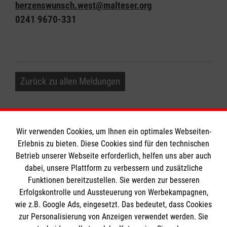
herzenswunsch.west@malteser.org
0241 9670-331
Zurück zu allen Meldungen
Wir verwenden Cookies, um Ihnen ein optimales Webseiten-
Erlebnis zu bieten. Diese Cookies sind für den technischen
Informationen
Betrieb unserer Webseite erforderlich, helfen uns aber auch
dabei, unsere Plattform zu verbessern und zusätzliche
Funktionen bereitzustellen. Sie werden zur besseren
Erfolgskontrolle und Aussteuerung von Werbekampagnen,
Impressum
wie z.B. Google Ads, eingesetzt. Das bedeutet, dass Cookies
Datenschutz
Die Malteser
zur Personalisierung von Anzeigen verwendet werden. Sie
Kontakt