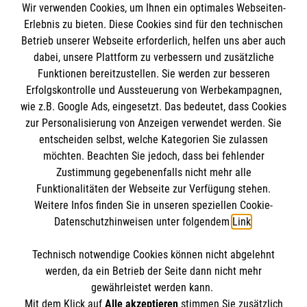
im Malteser Rettungsdienst und den
Die Malteser
Wir verwenden Cookies, um Ihnen ein optimales Webseiten-
Presse
Einsatzdiensten der Malteser können Sie unter
Erlebnis zu bieten. Diese Cookies sind für den technischen
Betrieb unserer Webseite erforderlich, helfen uns aber auch
gmb_mpg@malteser.org
kontaktieren.
dabei, unsere Plattform zu verbessern und zusätzliche
Malteser in Deutschland
Funktionen bereitzustellen. Sie werden zur besseren
Malteserorden
Spendenkonto
Erfolgskontrolle und Aussteuerung von Werbekampagnen,
Malteser Jugend
wie z.B. Google Ads, eingesetzt. Das bedeutet, dass Cookies
Malteser International
zur Personalisierung von Anzeigen verwendet werden. Sie
Empfänger: Malteser Hilfsdienst e.V.
entscheiden selbst, welche Kategorien Sie zulassen
Sharepoint
Bank: Pax-Bank für Kirche und Caritas eG
möchten. Beachten Sie jedoch, dass bei fehlender
So finden Sie uns
Zustimmung gegebenenfalls nicht mehr alle
IBAN: DE48370601201201209125
Funktionalitäten der Webseite zur Verfügung stehen.
BIC: GENODED1PA7
Weitere Infos finden Sie in unseren speziellen Cookie-
Benzstraße 21 E
Soziale Netzwerke
Datenschutzhinweisen unter folgendem
Link
.
38446 Wolfsburg
Telefon:
05361 2728164
Technisch notwendige Cookies können nicht abgelehnt
Accordion 2
werden, da ein Betrieb der Seite dann nicht mehr
Email:
info.wolfsburg@malteser.org
gewährleistet werden kann.
Mit dem Klick auf
Alle akzeptieren
stimmen Sie zusätzlich