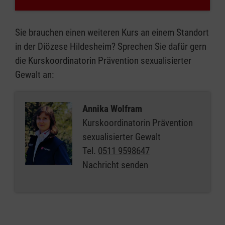
Handlungssicherheit für den Schutz von
sich selbst und anderen gewinnen.
Sie brauchen einen weiteren Kurs an einem Standort
Orientieren & handeln:
in der Diözese Hildesheim? Sprechen Sie dafür gern
Präventionsmaßnahmen,
die Kurskoordinatorin Prävention sexualisierter
Interventionswege sowie Beratungs- und
Gewalt an:
Ansprechstellen der Malteser kennen.
Annika Wolfram
Kurskoordinatorin Prävention
sexualisierter Gewalt
Tel.
0511 9598647
Nachricht senden