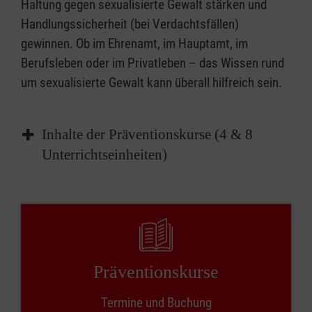
Haltung gegen sexualisierte Gewalt stärken und
Handlungssicherheit (bei Verdachtsfällen)
gewinnen. Ob im Ehrenamt, im Hauptamt, im
Berufsleben oder im Privatleben – das Wissen rund
um sexualisierte Gewalt kann überall hilfreich sein.
Inhalte der Präventionskurse (4 & 8
Unterrichtseinheiten)
Sensibilisieren & sprachfähig werden:
Gewalt, Machtstrukturen und
Grenzverletzungen erkennen, benennen
und sicher ansprechen können.
Präventionskurse
Stärken & schützen:
Das eigene Verhalten reflektieren und
Termine und Buchung