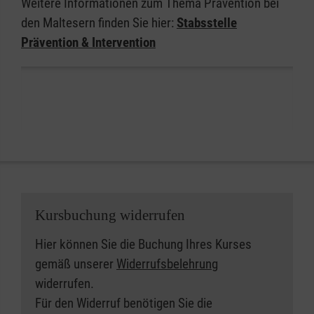
Weitere Informationen zum Thema Prävention bei
Maßnahmen:
den Maltesern finden Sie hier:
Stabsstelle
Einsetzen von Präventionsbeauftragten,
Prävention & Intervention
Prüfung der persönlichen Eignung,
Einsichtnahme in erweiterte
Führungszeugnisse, Unterzeichnung von
Selbstverpflichtung/Verhaltenskodex,
Implementierung interner und externer
Beratungs- und Beschwerdewege, Durchführen
von Risikoanalysen, Verbesserungen durch
Qualitätsmanagement, Kooperation mit
Deutscher Gesellschaft für Prävention und
Kursbuchung widerrufen
Intervention (DGfPI)
Hier können Sie die Buchung Ihres Kurses
2. Aus- und Fortbildung:
gemäß unserer
Widerrufsbelehrung
Einführung eines verbindlichen
widerrufen.
Schulungskonzeptes, Qualifizierung von
Für den Widerruf benötigen Sie die