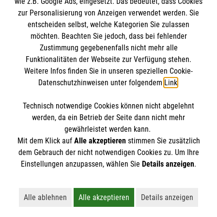
wie z.B. Google Ads, eingesetzt. Das bedeutet, dass Cookies
Malteser International
zur Personalisierung von Anzeigen verwendet werden. Sie
Empfänger: Malteser Hilfsdienst e.V.
entscheiden selbst, welche Kategorien Sie zulassen
Sharepoint
Bank: Pax-Bank für Kirche und Caritas eG
möchten. Beachten Sie jedoch, dass bei fehlender
So finden Sie uns
Zustimmung gegebenenfalls nicht mehr alle
IBAN: DE48370601201201209125
Funktionalitäten der Webseite zur Verfügung stehen.
BIC: GENODED1PA7
Weitere Infos finden Sie in unseren speziellen Cookie-
Benzstraße 21 E
Soziale Netzwerke
Datenschutzhinweisen unter folgendem
Link
.
38446 Wolfsburg
Telefon:
05361 2728164
Technisch notwendige Cookies können nicht abgelehnt
Accordion 2
werden, da ein Betrieb der Seite dann nicht mehr
Email:
info.wolfsburg@malteser.org
gewährleistet werden kann.
Mit dem Klick auf
Alle akzeptieren
stimmen Sie zusätzlich
dem Gebrauch der nicht notwendigen Cookies zu. Um Ihre
Der Malteser Hilfsdienst e.V. ist als eingetragene
Einstellungen anzupassen, wählen Sie
Details anzeigen
.
gemeinnützige Organisation von der Körperschaft- und
Gewerbesteuer befreit.
Alle ablehnen
Alle akzeptieren
Details anzeigen
Lehnt alle nicht-essentiellen Cookies ab
Akzeptiert alle Cookies einschließl
Öffnet detaillie