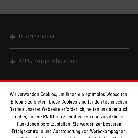
Informationen
Impressum
MPG Ansprechpartner
Datenschutz
Barrierefreiheit
Den Beauftragten für Medizinproduktesicherheit
Kontakt
im Malteser Rettungsdienst und den
Die Malteser
Wir verwenden Cookies, um Ihnen ein optimales Webseiten-
Presse
Einsatzdiensten der Malteser können Sie unter
Erlebnis zu bieten. Diese Cookies sind für den technischen
Betrieb unserer Webseite erforderlich, helfen uns aber auch
gmb_mpg@malteser.org
kontaktieren.
dabei, unsere Plattform zu verbessern und zusätzliche
Malteser in Deutschland
Funktionen bereitzustellen. Sie werden zur besseren
Malteserorden
Spendenkonto
Erfolgskontrolle und Aussteuerung von Werbekampagnen,
Malteser Jugend