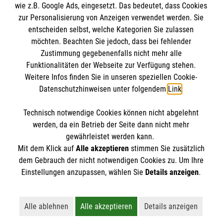
wie z.B. Google Ads, eingesetzt. Das bedeutet, dass Cookies
Datenschutz
Die Malteser
zur Personalisierung von Anzeigen verwendet werden. Sie
Kontakt
entscheiden selbst, welche Kategorien Sie zulassen
Barrierefreiheit
möchten. Beachten Sie jedoch, dass bei fehlender
Malteser in Deutschland
Zustimmung gegebenenfalls nicht mehr alle
Funktionalitäten der Webseite zur Verfügung stehen.
Malteserorden
Spendenkonto
Weitere Infos finden Sie in unseren speziellen Cookie-
Sharepoint
Datenschutzhinweisen unter folgendem
Link
.
Empfänger: Malteser Hilfsdienst e.V.
Technisch notwendige Cookies können nicht abgelehnt
Bank: PAX Bank für Kirche und Caritas eG
So finden Sie uns
werden, da ein Betrieb der Seite dann nicht mehr
IBAN: DE43370601201201213580
gewährleistet werden kann.
Mit dem Klick auf
Alle akzeptieren
stimmen Sie zusätzlich
BIC: GENODED1PA7
Untermarkt 17
dem Gebrauch der nicht notwendigen Cookies zu. Um Ihre
Der Malteser Hilfsdienst e.V. ist als eingetragene
Einstellungen anzupassen, wählen Sie
Details anzeigen
.
82515 Wolfratshausen
gemeinnützige Organisation von der Körperschaft- und
Telefon: 08171 34791810
Gewerbesteuer befreit.
Email:
malteser.wolfratshausen@malteser.org
Alle ablehnen
Alle akzeptieren
Details anzeigen
Lehnt alle nicht-essentiellen Cookies ab
Akzeptiert alle Cookies einschließl
Öffnet detaillie