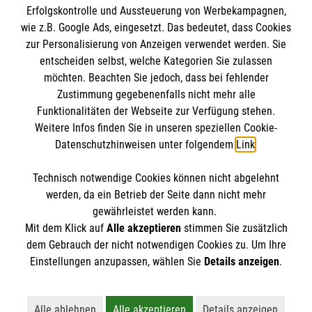
Erfolgskontrolle und Aussteuerung von Werbekampagnen,
Impressum
wie z.B. Google Ads, eingesetzt. Das bedeutet, dass Cookies
Datenschutz
Die Malteser
zur Personalisierung von Anzeigen verwendet werden. Sie
Kontakt
entscheiden selbst, welche Kategorien Sie zulassen
Barrierefreiheit
möchten. Beachten Sie jedoch, dass bei fehlender
Malteser in Deutschland
Zustimmung gegebenenfalls nicht mehr alle
Funktionalitäten der Webseite zur Verfügung stehen.
Malteserorden
Spendenkonto
Weitere Infos finden Sie in unseren speziellen Cookie-
Sharepoint
Datenschutzhinweisen unter folgendem
Link
.
Empfänger: Malteser Hilfsdienst e.V.
Technisch notwendige Cookies können nicht abgelehnt
Bank: PAX Bank für Kirche und Caritas eG
So finden Sie uns
werden, da ein Betrieb der Seite dann nicht mehr
IBAN: DE43370601201201213580
gewährleistet werden kann.
Mit dem Klick auf
Alle akzeptieren
stimmen Sie zusätzlich
BIC: GENODED1PA7
Untermarkt 17
dem Gebrauch der nicht notwendigen Cookies zu. Um Ihre
Der Malteser Hilfsdienst e.V. ist als eingetragene
Einstellungen anzupassen, wählen Sie
Details anzeigen
.
82515 Wolfratshausen
gemeinnützige Organisation von der Körperschaft- und
Telefon: 08171 34791810
Gewerbesteuer befreit.
Email:
malteser.wolfratshausen@malteser.org
Alle ablehnen
Alle akzeptieren
Details anzeigen