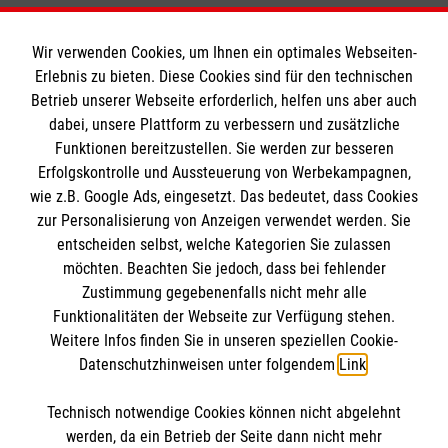
Wir verwenden Cookies, um Ihnen ein optimales Webseiten-
Erlebnis zu bieten. Diese Cookies sind für den technischen
Informationen
Betrieb unserer Webseite erforderlich, helfen uns aber auch
dabei, unsere Plattform zu verbessern und zusätzliche
Funktionen bereitzustellen. Sie werden zur besseren
Erfolgskontrolle und Aussteuerung von Werbekampagnen,
Impressum
wie z.B. Google Ads, eingesetzt. Das bedeutet, dass Cookies
Datenschutz
Die Malteser
zur Personalisierung von Anzeigen verwendet werden. Sie
Barrierefreiheit
entscheiden selbst, welche Kategorien Sie zulassen
Kontakt
möchten. Beachten Sie jedoch, dass bei fehlender
Malteser in Deutschland
Zustimmung gegebenenfalls nicht mehr alle
Malteserorden
Funktionalitäten der Webseite zur Verfügung stehen.
Spendenkonto
Weitere Infos finden Sie in unseren speziellen Cookie-
Sharepoint
Datenschutzhinweisen unter folgendem
Link
.
Empfänger: Malteser Hilfsdienst e.V.
Technisch notwendige Cookies können nicht abgelehnt
Bank: Pax-Bank für Kirche und Caritas eG
So finden Sie uns
werden, da ein Betrieb der Seite dann nicht mehr