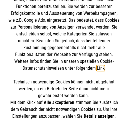
Funktionen bereitzustellen. Sie werden zur besseren
Erfolgskontrolle und Aussteuerung von Werbekampagnen,
Impressum
wie z.B. Google Ads, eingesetzt. Das bedeutet, dass Cookies
Datenschutz
Die Malteser
zur Personalisierung von Anzeigen verwendet werden. Sie
Barrierefreiheit
entscheiden selbst, welche Kategorien Sie zulassen
Kontakt
möchten. Beachten Sie jedoch, dass bei fehlender
Malteser in Deutschland
Zustimmung gegebenenfalls nicht mehr alle
Malteserorden
Funktionalitäten der Webseite zur Verfügung stehen.
Spendenkonto
Weitere Infos finden Sie in unseren speziellen Cookie-
Sharepoint
Datenschutzhinweisen unter folgendem
Link
.
Empfänger: Malteser Hilfsdienst e.V.
Technisch notwendige Cookies können nicht abgelehnt
Bank: Pax-Bank für Kirche und Caritas eG
So finden Sie uns
werden, da ein Betrieb der Seite dann nicht mehr
IBAN: DE44370601933090433104
gewährleistet werden kann.
Mit dem Klick auf
Alle akzeptieren
stimmen Sie zusätzlich
BIC: GENODED1PAX
Koblenzer Straße 95
dem Gebrauch der nicht notwendigen Cookies zu. Um Ihre
Der Malteser Hilfsdienst e.V. ist als eingetragene
Einstellungen anzupassen, wählen Sie
Details anzeigen
.
54516 Wittlich
gemeinnützige Organisation von der Körperschaft- und
Telefon: 06571 9127 14