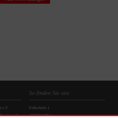
So finden Sie uns
 e.V.
Fellerhöfe 1
Caritas eG
47877 Willich