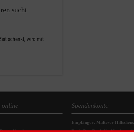
oren sucht
eit schenkt, wird mit
 online
Spendenkonto
Empfänger: Malteser Hilfsdienst
 Deutschland
Bank:Pax-Bank für Kirche und 