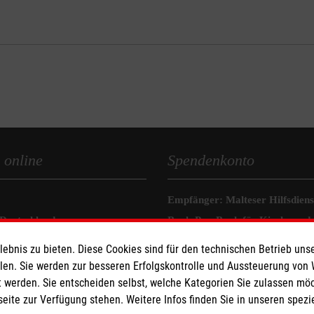
 online
Spendenkonto
Empfänger: Malteser Hilfsdienst
 Deutschland
Bank:Pax-Bank für Kirche und 
den
IBAN: DE56370601931004011
bnis zu bieten. Diese Cookies sind für den technischen Betrieb unse
ugend
BIC: GENODED1PAX
llen. Sie werden zur besseren Erfolgskontrolle und Aussteuerung von
ternational
 werden. Sie entscheiden selbst, welche Kategorien Sie zulassen mö
seite zur Verfügung stehen. Weitere Infos finden Sie in unseren spe