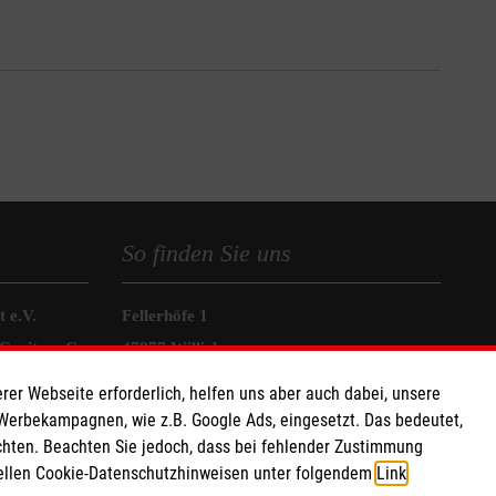
So finden Sie uns
 e.V.
Fellerhöfe 1
Caritas eG
47877 Willich
291
Telefon: 02154 820 88 30
rer Webseite erforderlich, helfen uns aber auch dabei, unsere
 Werbekampagnen, wie z.B. Google Ads, eingesetzt. Das bedeutet,
chten. Beachten Sie jedoch, dass bei fehlender Zustimmung
ziellen Cookie-Datenschutzhinweisen unter folgendem
Link
.