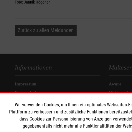
Foto: Jannik Högener
Zurück zu allen Meldungen
Informationen
Malteser
Impressum
Aware
Datenschutz
Malteser in
Kontakt
Malteseror
Wir verwenden Cookies, um Ihnen ein optimales Webseiten-Erle
Malteser J
Plattform zu verbessern und zusätzliche Funktionen bereitzuste
Malteser In
dass Cookies zur Personalisierung von Anzeigen verwendet
gegebenenfalls nicht mehr alle Funktionalitäten der Web
Mediathek