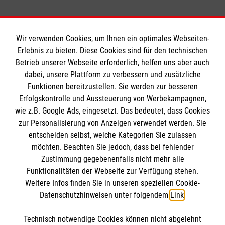
Über den Regionalrat NRW:
Der Regionalrat NRW setzt sich aus Regional- und
Wir verwenden Cookies, um Ihnen ein optimales Webseiten-
Erlebnis zu bieten. Diese Cookies sind für den technischen
Diözesanleitungen sowie einer Vertreterin der
Betrieb unserer Webseite erforderlich, helfen uns aber auch
Diözesanoberinnen der Region zusammen und
dabei, unsere Plattform zu verbessern und zusätzliche
arbeitet an der Verbesserung der Zusammenarbeit
Funktionen bereitzustellen. Sie werden zur besseren
und Effizienz innerhalb der Region. Das Gremium ist
Erfolgskontrolle und Aussteuerung von Werbekampagnen,
ein wesentlicher Bestandteil der strategischen
wie z.B. Google Ads, eingesetzt. Das bedeutet, dass Cookies
Planung und Umsetzung von Initiativen innerhalb
zur Personalisierung von Anzeigen verwendet werden. Sie
entscheiden selbst, welche Kategorien Sie zulassen
des Malteser Hilfsdienstes in NRW. Seit 2020 wird
möchten. Beachten Sie jedoch, dass bei fehlender
an über 25 entsprechenden Potenzialprojekten
Zustimmung gegebenenfalls nicht mehr alle
erfolgreich gemeinsam gearbeitet.
Funktionalitäten der Webseite zur Verfügung stehen.
Weitere Infos finden Sie in unseren speziellen Cookie-
Datenschutzhinweisen unter folgendem
Link
.
Zurück zu allen Meldungen
Technisch notwendige Cookies können nicht abgelehnt