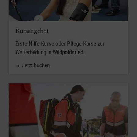
Kursangebot
Erste-Hilfe-Kurse oder Pflege-Kurse zur
1972 wurde durch den
Weiterbildung in Wildpoldsried.
ortsansässigen Lehrer und Erste Hilfe
Jetzt buchen
Ausbilder Alois Mögele und durch weitere
21 Ehrenamtliche die Ortsgliederung
Wildpoldsried des Malteser Hilfsdienst e.
V. gegründet. Die ersten Aktivitäten neben
der Ausbildung in Erster Hilfe war auch die
sanitätsdienstliche Betreuung von
Veranstaltungen, wie die damals üblichen
Volksläufe.