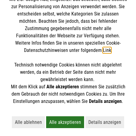
Datenschutz
Die Malteser
zur Personalisierung von Anzeigen verwendet werden. Sie
Kontakt
entscheiden selbst, welche Kategorien Sie zulassen
Barrierefreiheit
möchten. Beachten Sie jedoch, dass bei fehlender
Malteser in Deutschland
Zustimmung gegebenenfalls nicht mehr alle
Malteserorden
Funktionalitäten der Webseite zur Verfügung stehen.
Spendenkonto
Weitere Infos finden Sie in unseren speziellen Cookie-
Sharepoint
Datenschutzhinweisen unter folgendem
Link
.
Empfänger: Malteser Hilfsdienst e.V.
Technisch notwendige Cookies können nicht abgelehnt
Bank: Pax-Bank für Kirche und Caritas eG
So finden Sie uns
werden, da ein Betrieb der Seite dann nicht mehr
IBAN: DE67 3706 0120 1201 2020 90
gewährleistet werden kann.
Mit dem Klick auf
Alle akzeptieren
stimmen Sie zusätzlich
BIC: GENODED1PA7
Bahnhofstraße 32
dem Gebrauch der nicht notwendigen Cookies zu. Um Ihre
Der Malteser Hilfsdienst e.V. ist als eingetragene
Einstellungen anzupassen, wählen Sie
Details anzeigen
.
87499 Wildpoldsried
gemeinnützige Organisation von der Körperschaft- und
Telefon: 08304 743
Gewerbesteuer befreit.
Alle ablehnen
Alle akzeptieren
Details anzeigen
Lehnt alle nicht-essentiellen Cookies ab
Akzeptiert alle Cookies einschließl
Öffnet detaillie