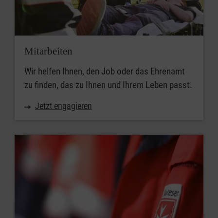
1973 standen die ersten Übungen im
Bereich des Katastrophen- und
Zivilschutzes auf dem Programm der
motivierten Helfer. Gemeinsam mit
Mitarbeiten
anderen Hilfsorganisation und
Feuerwehren wurde das erlernte Wissen
Wir helfen Ihnen, den Job oder das Ehrenamt
und Können der Gruppenabende in der
zu finden, das zu Ihnen und Ihrem Leben passt.
Praxis vertieft.
Jetzt engagieren
1975 beteiligten sich die Rettungskräfte
der Ortsgliederung mit einem eigenem
Krankentransportwagen an
der Autobahnbereitschaft und versorgten
dabei verunfallte Verkehrsteilnehmer.
1980 waren mehrere Helfer und der
inzwischen angeschaffte LKW mit
umfangreichem Equipment nach dem