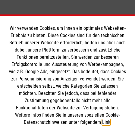
Wir verwenden Cookies, um Ihnen ein optimales Webseiten-
Erlebnis zu bieten. Diese Cookies sind für den technischen
Betrieb unserer Webseite erforderlich, helfen uns aber auch
Informationen
dabei, unsere Plattform zu verbessern und zusätzliche
Funktionen bereitzustellen. Sie werden zur besseren
Erfolgskontrolle und Aussteuerung von Werbekampagnen,
Impressum
wie z.B. Google Ads, eingesetzt. Das bedeutet, dass Cookies
Datenschutz
Die Malteser
zur Personalisierung von Anzeigen verwendet werden. Sie
Kontakt
entscheiden selbst, welche Kategorien Sie zulassen
Barrierefreiheit
möchten. Beachten Sie jedoch, dass bei fehlender
Malteser in Deutschland
Zustimmung gegebenenfalls nicht mehr alle
Funktionalitäten der Webseite zur Verfügung stehen.
Malteserorden
Spendenkonto
Weitere Infos finden Sie in unseren speziellen Cookie-
Sharepoint
Datenschutzhinweisen unter folgendem
Link
.
Empfänger: Malteser Hilfsdienst e.V. Werl-Soest