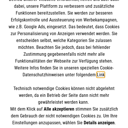
Informationen
dabei, unsere Plattform zu verbessern und zusätzliche
Funktionen bereitzustellen. Sie werden zur besseren
Erfolgskontrolle und Aussteuerung von Werbekampagnen,
Impressum
wie z.B. Google Ads, eingesetzt. Das bedeutet, dass Cookies
Datenschutz
Die Malteser
zur Personalisierung von Anzeigen verwendet werden. Sie
Kontakt
entscheiden selbst, welche Kategorien Sie zulassen
Barrierefreiheit
möchten. Beachten Sie jedoch, dass bei fehlender
Malteser in Deutschland
Zustimmung gegebenenfalls nicht mehr alle
Malteserorden
Funktionalitäten der Webseite zur Verfügung stehen.
Spendenkonto
Weitere Infos finden Sie in unseren speziellen Cookie-
Sharepoint
Datenschutzhinweisen unter folgendem
Link
.
Empfänger: Malteser Hilfsdienst e.V. Werl-Soest
Technisch notwendige Cookies können nicht abgelehnt
IBAN: DE38 3706 0120 1201 2168 71
So finden Sie uns
werden, da ein Betrieb der Seite dann nicht mehr
BIC: GENODED1PA7
gewährleistet werden kann.
Mit dem Klick auf
Alle akzeptieren
stimmen Sie zusätzlich
Kapellenweg 7
dem Gebrauch der nicht notwendigen Cookies zu. Um Ihre
Der Malteser Hilfsdienst e.V. ist als eingetragene
Einstellungen anzupassen, wählen Sie
Details anzeigen
.
59457 Werl