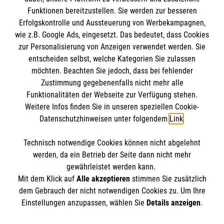
Funktionen bereitzustellen. Sie werden zur besseren
Erfolgskontrolle und Aussteuerung von Werbekampagnen,
Impressum
wie z.B. Google Ads, eingesetzt. Das bedeutet, dass Cookies
Datenschutz
Die Malteser
zur Personalisierung von Anzeigen verwendet werden. Sie
Barrierefreiheit
entscheiden selbst, welche Kategorien Sie zulassen
Kontakt
möchten. Beachten Sie jedoch, dass bei fehlender
Malteser in Deutschland
Zustimmung gegebenenfalls nicht mehr alle
Malteserorden
Funktionalitäten der Webseite zur Verfügung stehen.
Spendenkonto
Weitere Infos finden Sie in unseren speziellen Cookie-
Sharepoint
Datenschutzhinweisen unter folgendem
Link
.
Empfänger: Malteser Hilfsdienst e.V.
Technisch notwendige Cookies können nicht abgelehnt
IBAN: DE90 6005 0101 0001 2706 88
So finden Sie uns
werden, da ein Betrieb der Seite dann nicht mehr
BIC: SOLADEST600
gewährleistet werden kann.
Mit dem Klick auf
Alle akzeptieren
stimmen Sie zusätzlich
Söflinger Straße 207
dem Gebrauch der nicht notwendigen Cookies zu. Um Ihre
Der Malteser Hilfsdienst e.V. ist als eingetragene
Einstellungen anzupassen, wählen Sie
Details anzeigen
.
89077 Ulm
gemeinnützige Organisation von der Körperschaft- und