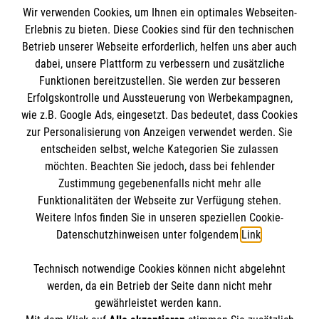
Wir verwenden Cookies, um Ihnen ein optimales Webseiten-
Erlebnis zu bieten. Diese Cookies sind für den technischen
Informationen
Betrieb unserer Webseite erforderlich, helfen uns aber auch
dabei, unsere Plattform zu verbessern und zusätzliche
Funktionen bereitzustellen. Sie werden zur besseren
Erfolgskontrolle und Aussteuerung von Werbekampagnen,
Impressum
wie z.B. Google Ads, eingesetzt. Das bedeutet, dass Cookies
Datenschutz
Die Malteser
zur Personalisierung von Anzeigen verwendet werden. Sie
Barrierefreiheit
entscheiden selbst, welche Kategorien Sie zulassen
Kontakt
möchten. Beachten Sie jedoch, dass bei fehlender
Malteser in Deutschland
Zustimmung gegebenenfalls nicht mehr alle
Malteserorden
Funktionalitäten der Webseite zur Verfügung stehen.
Spendenkonto
Weitere Infos finden Sie in unseren speziellen Cookie-
Sharepoint
Datenschutzhinweisen unter folgendem
Link
.
Empfänger: Malteser Hilfsdienst e.V.
Technisch notwendige Cookies können nicht abgelehnt
IBAN: DE90 6005 0101 0001 2706 88
So finden Sie uns
werden, da ein Betrieb der Seite dann nicht mehr
BIC: SOLADEST600
gewährleistet werden kann.