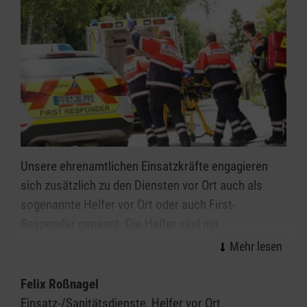
Unsere ehrenamtlichen Einsatzkräfte engagieren
sich zusätzlich zu den Diensten vor Ort auch als
sogenannte Helfer vor Ort oder auch First-
Responder genannt. Die Helfer sind mit
Notfallrucksack und teilweise automatischen
externen Defibrillatoren (AED) ausgestattet und
rücken von zu Hause in ihrer Freizeit zu
Felix Roßnagel
Notfalleinsätzen aus
Einsatz-/Sanitätsdienste, Helfer vor Ort