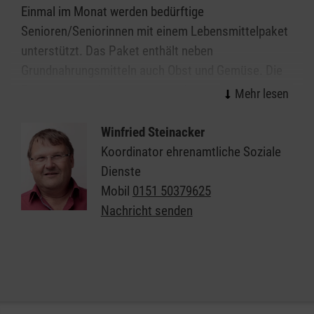
Einmal im Monat werden bedürftige
Senioren/Seniorinnen mit einem Lebensmittelpaket
unterstützt. Das Paket enthält neben
Grundnahrungsmitteln auch Obst und Gemüse. Die
Zielgruppe sind Seniorinnen und Senioren ab 65
Jahren, die sich in einer finanziell angespannten
Situation befinden, die in Ulm und dem Alb-Donau-
Winfried Steinacker
Kreis wohnen und die in ihrer Mobilität
Koordinator ehrenamtliche Soziale
eingeschränkt sind. Die Pakete werden von
Dienste
ehrenamtlichen Maltesern eingekauft und zu den
Mobil
0151 50379625
Senioren/Seniorinnen nach Hause gebracht.
Nachricht senden
Für die Ehrenamtlichen ist diese Art des Einsatzes
besonders schön, da sie die Freude und Dankbarkeit
der Senioren direkt erleben. Neben der eigentlichen
Hilfe durch die Pakete bringen unsere Helfer auch