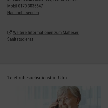
mit einer bestimmten Charakteristik erfordern einen
Mobil
0170 3035647
qualifizierten Sanitätsdienst. Überall da, wo viele
Nachricht senden
Menschen zusammenkommen, erhöht sich
naturgemäß das Notfallrisiko. Neben der freiwilligen
Absicherung umsichtiger Veranstalter ergibt sich
Weitere Informationen zum Malteser
die Notwendigkeit eines Sanitätsdienstes nicht
Sanitätsdienst
zuletzt aus gesetzlichen Vorschriften und zum
Beispiel den Auflagen von Sportverbänden für die
Durchführung von Wettkämpfen.
Telefonbesuchsdienst in Ulm