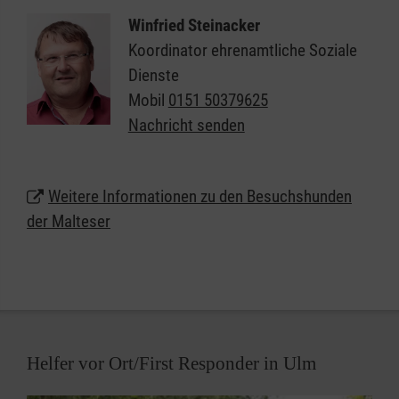
Sie und Ihr Hund haben Lust auf eine ehrenamtliche
Winfried Steinacker
Mitarbeit beim Besuchsdienst mit Hund? Oder Sie
Koordinator ehrenamtliche Soziale
leiten eine Einrichtung in Ulm, in der Sie sich einen
Dienste
regelmäßigen Besuch von Hunden gut vorstellen
Mobil
0151 50379625
können? Dann kontaktieren Sie uns!
Nachricht senden
Weitere Informationen zu den Besuchshunden
der Malteser
Helfer vor Ort/First Responder in Ulm