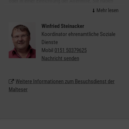
oder in einer Einrichtung der Altenhilfe. Sie haben
ein offenes Ohr und gehen mit viel
Einfühlungsvermögen auf die persönliche
Lebenssituation der älteren Menschen ein. Hier ist
Winfried Steinacker
Raum für die persönlichen Bedürfnisse, für die
Koordinator ehrenamtliche Soziale
Lebensgeschichte und das aktuelle Befinden. Ein
Dienste
Spaziergang ins Grüne, ein Besuch im Café bereiten
Mobil
0151 50379625
Lebensfreude und stimmen zuversichtlich.
Nachricht senden
Weitere Informationen zum Besuchsdienst der
Malteser