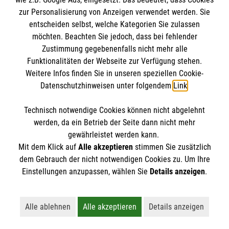
Datenschutz
Die Malteser
zur Personalisierung von Anzeigen verwendet werden. Sie
Barrierefreiheit
entscheiden selbst, welche Kategorien Sie zulassen
Kontakt
möchten. Beachten Sie jedoch, dass bei fehlender
Malteser in Deutschland
Zustimmung gegebenenfalls nicht mehr alle
Malteserorden
Funktionalitäten der Webseite zur Verfügung stehen.
Spendenkonto
Weitere Infos finden Sie in unseren speziellen Cookie-
Sharepoint
Datenschutzhinweisen unter folgendem
Link
.
Empfänger: Malteser Hilfsdienst e.V.
Technisch notwendige Cookies können nicht abgelehnt
IBAN: DE90 6005 0101 0001 2706 88
So finden Sie uns
werden, da ein Betrieb der Seite dann nicht mehr
BIC: SOLADEST600
gewährleistet werden kann.
Mit dem Klick auf
Alle akzeptieren
stimmen Sie zusätzlich
Zum Degenhardt 23
dem Gebrauch der nicht notwendigen Cookies zu. Um Ihre
Der Malteser Hilfsdienst e.V. ist als eingetragene
Einstellungen anzupassen, wählen Sie
Details anzeigen
.
88662 Überlingen
gemeinnützige Organisation von der Körperschaft- und
Telefon: 07551 970972
Gewerbesteuer befreit.
Alle ablehnen
Alle akzeptieren
Details anzeigen
Lehnt alle nicht-essentiellen Cookies ab
Akzeptiert alle Cookies einschließl
Öffnet detaillie