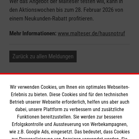
Wer das Angebot der Malteser testen will, kann in
den Aktionswochen bis zum 28. Februar 2026 von
einem Neukunden-Rabatt profitieren.
Mehr Informationen:
www.malteser.de/hausnotruf
Zurück zu allen Meldungen
Wir verwenden Cookies, um Ihnen ein optimales Webseiten-
Erlebnis zu bieten. Diese Cookies sind für den technischen
Informationen
Betrieb unserer Webseite erforderlich, helfen uns aber auch
dabei, unsere Plattform zu verbessern und zusätzliche
Funktionen bereitzustellen. Sie werden zur besseren
Erfolgskontrolle und Aussteuerung von Werbekampagnen,
Impressum
wie z.B. Google Ads, eingesetzt. Das bedeutet, dass Cookies
Datenschutz
Die Malteser