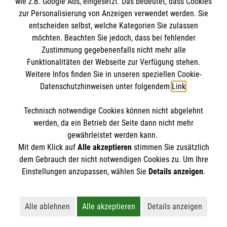
wie z.B. Google Ads, eingesetzt. Das bedeutet, dass Cookies
Datenschutz
Die Malteser
zur Personalisierung von Anzeigen verwendet werden. Sie
Kontakt
entscheiden selbst, welche Kategorien Sie zulassen
möchten. Beachten Sie jedoch, dass bei fehlender
Malteser in Deutschland
Zustimmung gegebenenfalls nicht mehr alle
Malteserorden
Funktionalitäten der Webseite zur Verfügung stehen.
Spendenkonto
Weitere Infos finden Sie in unseren speziellen Cookie-
Sharepoint
Datenschutzhinweisen unter folgendem
Link
.
Empfänger: Malteser Hilfsdienst e.V.
Technisch notwendige Cookies können nicht abgelehnt
Bank: Pax-Bank
So finden Sie uns
werden, da ein Betrieb der Seite dann nicht mehr
IBAN: DE86370601201201214358
gewährleistet werden kann.
Mit dem Klick auf
Alle akzeptieren
stimmen Sie zusätzlich
BIC: GENODED1PA7
Hans-Geiger-Straße 16
dem Gebrauch der nicht notwendigen Cookies zu. Um Ihre
Der Malteser Hilfsdienst e.V. ist als eingetragene
Einstellungen anzupassen, wählen Sie
Details anzeigen
.
48291 Telgte
gemeinnützige Organisation von der Körperschaft- und
Telefon: 02504 1534
Gewerbesteuer befreit.
kontakt.telgte@malteser.org
Alle ablehnen
Alle akzeptieren
Details anzeigen
Lehnt alle nicht-essentiellen Cookies ab
Akzeptiert alle Cookies einschließl
Öffnet detaillie