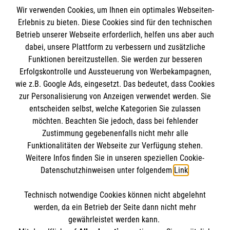
Wir verwenden Cookies, um Ihnen ein optimales Webseiten-
Erlebnis zu bieten. Diese Cookies sind für den technischen
Impressum
Betrieb unserer Webseite erforderlich, helfen uns aber auch
dabei, unsere Plattform zu verbessern und zusätzliche
Datenschutz
Die Malteser
Funktionen bereitzustellen. Sie werden zur besseren
Kontakt
Erfolgskontrolle und Aussteuerung von Werbekampagnen,
wie z.B. Google Ads, eingesetzt. Das bedeutet, dass Cookies
Malteser in Deutschland
zur Personalisierung von Anzeigen verwendet werden. Sie
Malteserorden
Spendenkonto
entscheiden selbst, welche Kategorien Sie zulassen
Sharepoint
möchten. Beachten Sie jedoch, dass bei fehlender
Zustimmung gegebenenfalls nicht mehr alle
Empfänger: Malteser Hilfsdienst e.V.
Funktionalitäten der Webseite zur Verfügung stehen.
Weitere Infos finden Sie in unseren speziellen Cookie-
Bank: Pax-Bank für Kirche und Caritas eG
So finden Sie uns
Datenschutzhinweisen unter folgendem
Link
.
IBAN: DE17370601201201214145
BIC: GENODED1PA7
Technisch notwendige Cookies können nicht abgelehnt
Up´n Nien Esch 15
So finden Sie uns
werden, da ein Betrieb der Seite dann nicht mehr
48268 Greven
gewährleistet werden kann.