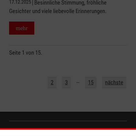
17.12.2025
Besinnliche Stimmung, fröhliche
Gesichter und viele liebevolle Erinnerungen.
mehr
Seite 1 von 15.
1
…
2
3
15
nächste
Informationen