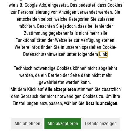
wie z.B. Google Ads, eingesetzt. Das bedeutet, dass Cookies
Datenschutz
Die Malteser
zur Personalisierung von Anzeigen verwendet werden. Sie
Kontakt
entscheiden selbst, welche Kategorien Sie zulassen
möchten. Beachten Sie jedoch, dass bei fehlender
Malteser in Deutschland
Zustimmung gegebenenfalls nicht mehr alle
Malteserorden
Funktionalitäten der Webseite zur Verfügung stehen.
Spendenkonto
Weitere Infos finden Sie in unseren speziellen Cookie-
Sharepoint
Datenschutzhinweisen unter folgendem
Link
.
Empfänger: Malteser Hilfsdienst e.V. Ortsverein
Technisch notwendige Cookies können nicht abgelehnt
Drensteinfurt
So finden Sie uns
werden, da ein Betrieb der Seite dann nicht mehr
Bank: Pax-Bank
gewährleistet werden kann.
Mit dem Klick auf
Alle akzeptieren
stimmen Sie zusätzlich
IBAN: DE26370601201201214080
Sendenhorster Straße 6
dem Gebrauch der nicht notwendigen Cookies zu. Um Ihre
BIC / S.W.I.F.T.: GENODED1PA7
Der Malteser Hilfsdienst e.V. ist als eingetragene
Einstellungen anzupassen, wählen Sie
Details anzeigen
.
48317 Drensteinfurt
gemeinnützige Organisation von der Körperschaft- und
Telefon: 02508 8880
Gewerbesteuer befreit.
Email:
info.drensteinfurt@malteser.org
Alle ablehnen
Alle akzeptieren
Details anzeigen
Lehnt alle nicht-essentiellen Cookies ab
Akzeptiert alle Cookies einschließl
Öffnet detaillie