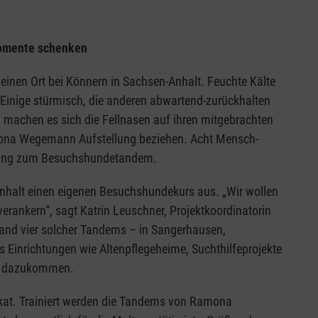
Momente schenken
einen Ort bei Könnern in Sachsen-Anhalt. Feuchte Kälte
 Einige stürmisch, die anderen abwartend-zurückhalten
n machen es sich die Fellnasen auf ihren mitgebrachten
ona Wegemann Aufstellung beziehen. Acht Mensch-
ildung zum Besuchshundetandem.
-Anhalt einen eigenen Besuchshundekurs aus. „Wir wollen
verankern“, sagt Katrin Leuschner, Projektkoordinatorin
 Land vier solcher Tandems – in Sangerhausen,
 Einrichtungen wie Altenpflegeheime, Suchthilfeprojekte
ms dazukommen.
fikat. Trainiert werden die Tandems von Ramona