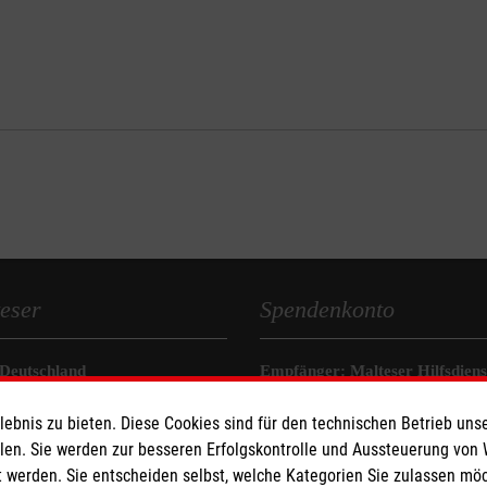
eser
Spendenkonto
 Deutschland
Empfänger: Malteser Hilfsdienst
den
Pax-Bank für Kirche und Carit
bnis zu bieten. Diese Cookies sind für den technischen Betrieb unse
IBAN: DE48 3706 0120 1201 2
llen. Sie werden zur besseren Erfolgskontrolle und Aussteuerung von
BIC: GENODED1PA7
 werden. Sie entscheiden selbst, welche Kategorien Sie zulassen mö