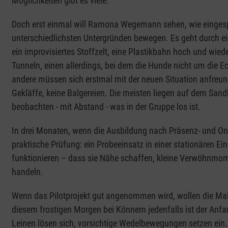
Möglichkeiten gibt es viele.
Doch erst einmal will Ramona Wegemann sehen, wie eingespi
unterschiedlichsten Untergründen bewegen. Es geht durch ei
ein improvisiertes Stoffzelt, eine Plastikbahn hoch und wie
Tunneln, einen allerdings, bei dem die Hunde nicht um die E
andere müssen sich erstmal mit der neuen Situation anfreund
Gekläffe, keine Balgereien. Die meisten liegen auf dem San
beobachten - mit Abstand - was in der Gruppe los ist.
In drei Monaten, wenn die Ausbildung nach Präsenz- und On
praktische Prüfung: ein Probeeinsatz in einer stationären E
funktionieren – dass sie Nähe schaffen, kleine Verwöhnmom
handeln.
Wenn das Pilotprojekt gut angenommen wird, wollen die Malt
diesem frostigen Morgen bei Könnern jedenfalls ist der An
Leinen lösen sich, vorsichtige Wedelbewegungen setzen ein