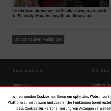
Die Ruhe bewahren, auch wenn die Umgebung beengt und ungewohnt
ist. Eine wichtige Herausforderung für einen Besuchshund.
Zurück zu allen Meldungen
Informationen
Die Malt
Impressum
Malteser in
Datenschutz
Malteseror
Wir verwenden Cookies, um Ihnen ein optimales Webseiten-Erle
Barrierefreiheit
Sharepoint
Plattform zu verbessern und zusätzliche Funktionen bereitzuste
Kontakt
dass Cookies zur Personalisierung von Anzeigen verwendet