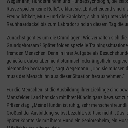
Wegemann, Hundetrainerin und Hundepsychologin, die selbst e
Rasse spielen keine Rolle“, erklärt sie. „Entscheidend sind d
Freundlichkeit, Mut – und die Fähigkeit, sich ruhig unter 
Rauhhaardackel bis zum Labrador sind an diesem Tag die un
Zunächst geht es um die Grundlagen: Wie verhalten sich die 
Grundgehorsam? Später folgen spezielle Trainingssituatione
fremden Menschen. Denn in ihrer Aufgabe als Besuchshunde s
genießen, dabei aber nicht stürmisch oder ängstlich reagieren
niemanden bedrängen“, sagt Wegemann. „Und sie müssen das
muss der Mensch ihn aus dieser Situation herausnehmen.“
Für die Menschen ist die Ausbildung ihrer Lieblinge eine b
Mansfelder Land hat sich mit ihrer Hündin ganz bewusst zur 
Präsenztag. „Meine Hündin ist ruhig, sehr menschenfreundlic
Großteil der Ausbildung selbst bezahlt, stört sie nicht. „Das i
Später könnte sie mit ihrem Hund ein Seniorenheim, ein Hosp