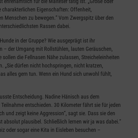
hrenamtlich für die Malteser tätig ist. „Größe oder
ie charakterlichen Eigenschaften: Offenheit,
vielen Menschen zu bewegen.“ Vom Zwergspitz über den
terschiedlichsten Rassen dabei.
Hunde in der Gruppe? Wie ausgeprägt ist ihr
n – der Umgang mit Rollstühlen, lauten Geräuschen,
ollen die Fellnasen Nähe zulassen, Streicheleinheiten
. „Sie dürfen nicht hochspringen, nicht kratzen,
 alles gern tun. Wenn ein Hund sich unwohl fühlt,
ewusste Entscheidung. Nadine Hänisch aus dem
Teilnahme entschieden. 30 Kilometer fährt sie für jeden
h und zeigt keine Aggression“, sagt sie. Dass sie den
st absolut plausibel. Schließlich lernen wir ja was dabei.“
iz oder sogar eine Kita in Eisleben besuchen –