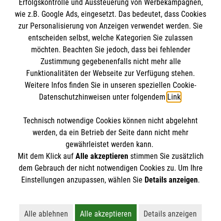
Erfolgskontrolle und Aussteuerung von Werbekampagnen,
wie z.B. Google Ads, eingesetzt. Das bedeutet, dass Cookies
Informationen
zur Personalisierung von Anzeigen verwendet werden. Sie
entscheiden selbst, welche Kategorien Sie zulassen
möchten. Beachten Sie jedoch, dass bei fehlender
Impressum
Zustimmung gegebenenfalls nicht mehr alle
Funktionalitäten der Webseite zur Verfügung stehen.
Datenschutz
Spendenkonto
Weitere Infos finden Sie in unseren speziellen Cookie-
Barrierefreiheit
Datenschutzhinweisen unter folgendem
Link
.
Kontakt
Empfänger: Malteser Hilfsdienst e.V.
Presse
Technisch notwendige Cookies können nicht abgelehnt
Pax-Bank für Kirche und Caritas eG
So finden Sie uns
werden, da ein Betrieb der Seite dann nicht mehr
IBAN: DE48 3706 0120 1201 2290 10
gewährleistet werden kann.
Mit dem Klick auf
Alle akzeptieren
stimmen Sie zusätzlich
BIC: GENODED1PA7
Malteser in der Diözese Magdeburg
dem Gebrauch der nicht notwendigen Cookies zu. Um Ihre
Der Malteser Hilfsdienst e.V. ist als eingetragene
Einstellungen anzupassen, wählen Sie
Details anzeigen
.
Hermann-Hesse-Straße 1a
gemeinnützige Organisation von der Körperschaft- und
39118 Magdeburg
Gewerbesteuer befreit.
Alle ablehnen
Alle akzeptieren
Details anzeigen