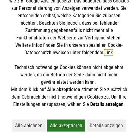
wie z.B. Google Ads, eingesetzt. Das bedeutet, dass Cookies
Datenschutz
Die Malteser
zur Personalisierung von Anzeigen verwendet werden. Sie
Kontakt
entscheiden selbst, welche Kategorien Sie zulassen
Barrierefreiheit
möchten. Beachten Sie jedoch, dass bei fehlender
Malteser in Deutschland
Zustimmung gegebenenfalls nicht mehr alle
Malteserorden
Funktionalitäten der Webseite zur Verfügung stehen.
Spendenkonto
Weitere Infos finden Sie in unseren speziellen Cookie-
Sharepoint
Datenschutzhinweisen unter folgendem
Link
.
Empfänger: Malteser Hilfsdienst e.V.
Technisch notwendige Cookies können nicht abgelehnt
IBAN: DE59 37060120 1201 2168 81
So finden Sie uns
werden, da ein Betrieb der Seite dann nicht mehr
BIC: GENODED1PA7
gewährleistet werden kann.
Mit dem Klick auf
Alle akzeptieren
stimmen Sie zusätzlich
Bethunestraße 15
dem Gebrauch der nicht notwendigen Cookies zu. Um Ihre
Der Malteser Hilfsdienst e.V. ist als eingetragene
Einstellungen anzupassen, wählen Sie
Details anzeigen
.
58239 Schwerte
gemeinnützige Organisation von der Körperschaft- und
Gewerbesteuer befreit.
Alle ablehnen
Alle akzeptieren
Details anzeigen
Lehnt alle nicht-essentiellen Cookies ab
Akzeptiert alle Cookies einschließl
Öffnet detaillie