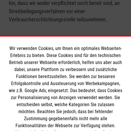
hin, dass wir weder verpflichtet noch bereit sind, an
Streitbeilegungsverfahren vor einer
Verbraucherschlichtungsstelle teilzunehmen.
Wir verwenden Cookies, um Ihnen ein optimales Webseiten-
Erlebnis zu bieten. Diese Cookies sind für den technischen
Informationen
Betrieb unserer Webseite erforderlich, helfen uns aber auch
dabei, unsere Plattform zu verbessern und zusätzliche
Funktionen bereitzustellen. Sie werden zur besseren
Erfolgskontrolle und Aussteuerung von Werbekampagnen,
Impressum
wie z.B. Google Ads, eingesetzt. Das bedeutet, dass Cookies
Datenschutz
Die Malteser
zur Personalisierung von Anzeigen verwendet werden. Sie
Kontakt
entscheiden selbst, welche Kategorien Sie zulassen
Barrierefreiheit
möchten. Beachten Sie jedoch, dass bei fehlender
Malteser in Deutschland
Zustimmung gegebenenfalls nicht mehr alle
Malteserorden
Funktionalitäten der Webseite zur Verfügung stehen.
Spendenkonto