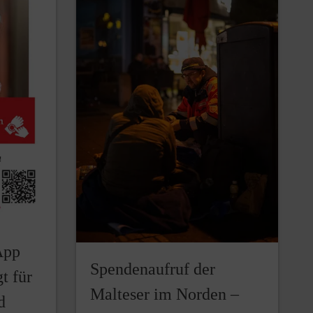
App
Spendenaufruf der
t für
Malteser im Norden –
d